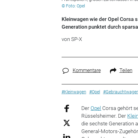
© Foto: Opel
Kleinwagen wie der Opel Corsa s
Generation punktet durch spars
von SP-X
Kommentare
Teilen
#Kleinwagen
#Opel
#Gebrauchtwage
Der
Opel
Corsa gehört se
Rüsselsheimer. Der
Klei
die sechste Generation a
General-Motors-Zugehörig