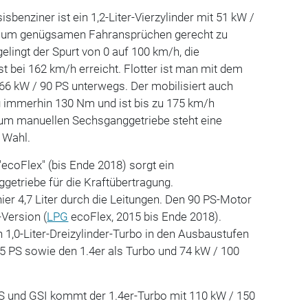
sisbenziner ist ein 1,2-Liter-Vierzylinder mit 51 kW /
t, um genügsamen Fahransprüchen gerecht zu
elingt der Spurt von 0 auf 100 km/h, die
t bei 162 km/h erreicht. Flotter ist man mit dem
t 66 kW / 90 PS unterwegs. Der mobilisiert auch
 immerhin 130 Nm und ist bis zu 175 km/h
 zum manuellen Sechsganggetriebe steht eine
 Wahl.
"ecoFlex" (bis Ende 2018) sorgt ein
getriebe für die Kraftübertragung.
hier 4,7 Liter durch die Leitungen. Den 90 PS-Motor
-Version (
LPG
ecoFlex, 2015 bis Ende 2018).
1,0-Liter-Dreizylinder-Turbo in den Ausbaustufen
5 PS sowie den 1.4er als Turbo und 74 kW / 100
 S und GSI kommt der 1.4er-Turbo mit 110 kW / 150