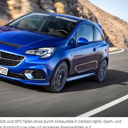
 GSI und OPC fallen etwa durch Anbauteile in Carbon-Optik, Dach- und
er Frontschürze oder rot lackierten Bremssätteln auf.