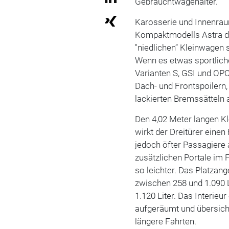
Gebrauchtwagenalter.
Karosserie und Innenraum
Kompaktmodells Astra du
"niedlichen“ Kleinwagen 
Wenn es etwas sportliche
Varianten S, GSI und OPC
Dach- und Frontspoilern,
lackierten Bremssätteln 
Den 4,02 Meter langen Kl
wirkt der Dreitürer einen
jedoch öfter Passagiere 
zusätzlichen Portale im 
so leichter. Das Platzan
zwischen 258 und 1.090 
1.120 Liter. Das Interieur
aufgeräumt und übersichtl
längere Fahrten.