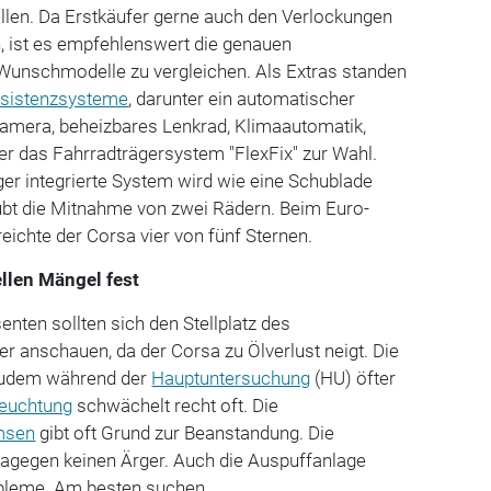
llen. Da Erstkäufer gerne auch den Verlockungen
en, ist es empfehlenswert die genauen
 Wunschmodelle zu vergleichen. Als Extras standen
sistenzsysteme
, darunter ein automatischer
kamera, beheizbares Lenkrad, Klimaautomatik,
r das Fahrradträgersystem "FlexFix" zur Wahl.
er integrierte System wird wie eine Schublade
bt die Mitnahme von zwei Rädern. Beim Euro-
ichte der Corsa vier von fünf Sternen.
ellen Mängel fest
ten sollten sich den Stellplatz des
 anschauen, da der Corsa zu Ölverlust neigt. Die
zudem während der
Hauptuntersuchung
(HU) öfter
leuchtung
schwächelt recht oft. Die
msen
gibt oft Grund zur Beanstandung. Die
gegen keinen Ärger. Auch die Auspuffanlage
obleme. Am besten suchen