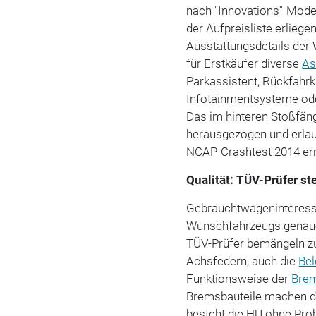
nach "Innovations"-Mode
der Aufpreisliste erlieg
Ausstattungsdetails der
für Erstkäufer diverse
As
Parkassistent, Rückfahr
Infotainmentsysteme ode
Das im hinteren Stoßfäng
herausgezogen und erlau
NCAP-Crashtest 2014 erre
Qualität: TÜV-Prüfer st
Gebrauchtwageninteressen
Wunschfahrzeugs genauer
TÜV-Prüfer bemängeln 
Achsfedern, auch die
Be
Funktionsweise der
Bre
Bremsbauteile machen da
besteht die HU ohne Pr