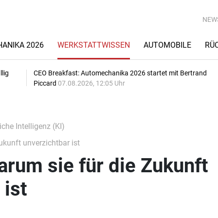
NEW
ANIKA 2026
WERKSTATTWISSEN
AUTOMOBILE
RÜ
lig
CEO Breakfast: Automechanika 2026 startet mit Bertrand
Piccard
07.08.2026, 12:05 Uhr
che Intelligenz (KI)
ukunft unverzichtbar ist
arum sie für die Zukunft
 ist