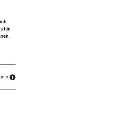
ich
s hin
nnen.
zugen