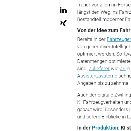
früher vor allem in Fors
längst den Weg ins Fahrz
Bestandteil moderner Fah
Von der Idee zum Fahr
Bereits in der
Fahrzeuge
von generativer Intellig
optimiert werden. Softwa
Datenmengen optimierte Ba
sind.
Zulieferer
wie
ZF
nu
Assistenzsysteme
schnel
Angaben bis zu zehnmal s
Auch der digitale Zwillin
KI Fahrzeugverhalten und
gebaut wird. Besonders i
und tiefere Einblicke in 
In der
Produktion
: KI 