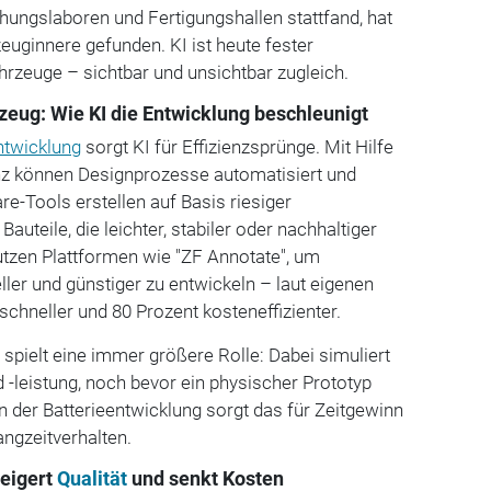
chungslaboren und Fertigungshallen stattfand, hat
euginnere gefunden. KI ist heute fester
rzeuge – sichtbar und unsichtbar zugleich.
zeug: Wie KI die Entwicklung beschleunigt
ntwicklung
sorgt KI für Effizienzsprünge. Mit Hilfe
enz können Designprozesse automatisiert und
re-Tools erstellen auf Basis riesiger
uteile, die leichter, stabiler oder nachhaltiger
tzen Plattformen wie "ZF Annotate", um
ler und günstiger zu entwickeln – laut eigenen
chneller und 80 Prozent kosteneffizienter.
g spielt eine immer größere Rolle: Dabei simuliert
 -leistung, noch bevor ein physischer Prototyp
n der Batterieentwicklung sorgt das für Zeitgewinn
Langzeitverhalten.
steigert
Qualität
und senkt Kosten