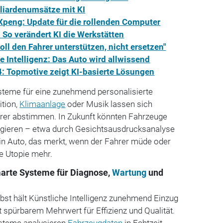
lliardenumsätze mit KI
Xpeng: Update für die rollenden Computer
So verändert KI die Werkstätten
oll den Fahrer unterstützen, nicht ersetzen"
 Intelligenz: Das Auto wird allwissend
 Topmotive zeigt KI-basierte Lösungen
steme für eine zunehmend personalisierte
ition,
Klimaanlage
oder Musik lassen sich
rer abstimmen. In Zukunft könnten Fahrzeuge
agieren – etwa durch Gesichtsausdrucksanalyse
n Auto, das merkt, wenn der Fahrer müde oder
ne Utopie mehr.
arte Systeme für Diagnose,
Wartung
und
lbst hält Künstliche Intelligenz zunehmend Einzug
t spürbarem Mehrwert für Effizienz und Qualität.
ysteme analysieren
Fahrzeugdaten
in Echtzeit,