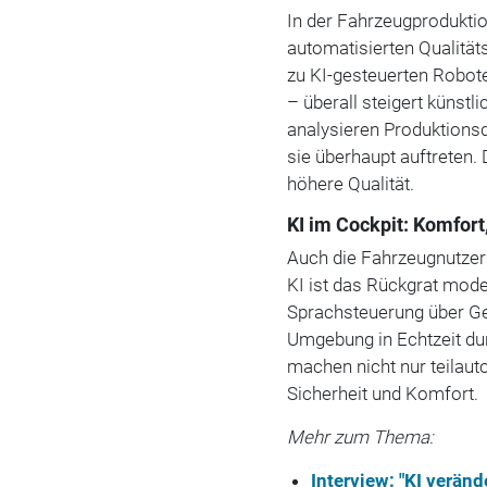
In der Fahrzeugproduktion
automatisierten Qualitäts
zu KI-gesteuerten Robo
– überall steigert künstli
analysieren Produktionsd
sie überhaupt auftreten.
höhere Qualität.
KI im Cockpit: Komfort
Auch die Fahrzeugnutzer 
KI ist das Rückgrat mod
Sprachsteuerung über Ge
Umgebung in Echtzeit d
machen nicht nur teilau
Sicherheit und Komfort.
Mehr zum Thema:
Interview: "KI verän