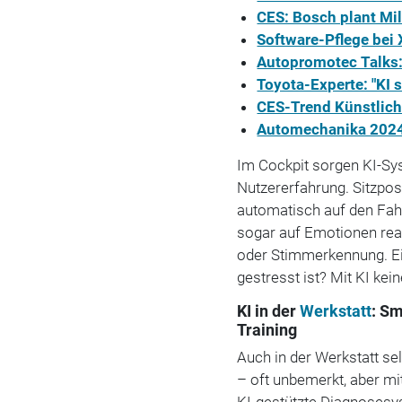
CES: Bosch plant Mi
Software-Pflege bei 
Autopromotec Talks: 
Toyota-Experte: "KI s
CES-Trend Künstliche
Automechanika 2024:
Im Cockpit sorgen KI-Sy
Nutzererfahrung. Sitzpos
automatisch auf den Fah
sogar auf Emotionen re
oder Stimmerkennung. Ei
gestresst ist? Mit KI kei
KI in der
Werkstatt
:
Sm
Training
Auch in der Werkstatt se
– oft unbemerkt, aber mi
KI-gestützte Diagnoses