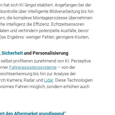
 hat sich KI längst etabliert. Angefangen bei der
kontrolle über intelligente Bildverarbeitung bis hin
tern, die komplexe Montageprozesse übernehmen
che Intelligenz die Effizienz. Echtzeitsensoren
aten und verhindern potenzielle Ausfälle, bevor
 Das Ergebnis: weniger Fehler, geringere Kosten,
,
Sicherheit
und Personalisierung
selbst profitieren zunehmend von KI. Perzeptive
erner
Fahrerassistenzsysteme
– von der
sichtserkennung bis hin zur Analyse der
urch Kamera, Radar und
Lidar
. Diese Technologien
tonomes Fahren möglich, sondern erhöhen auch
dert den Aftermarket grundlegend“