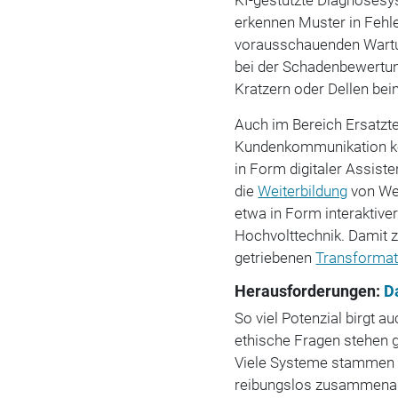
erkennen Muster in Fehle
vorausschauenden Wartun
bei der Schadenbewertu
Kratzern oder Dellen bei
Auch im Bereich Ersatzte
Kundenkommunikation k
in Form digitaler Assist
die
Weiterbildung
von Wer
etwa in Form interaktive
Hochvolttechnik. Damit zei
getriebenen
Transformat
Herausforderungen:
D
So viel Potenzial birgt 
ethische Fragen stehen 
Viele Systeme stammen v
reibungslos zusammenarb