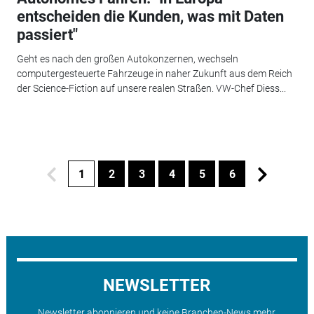
entscheiden die Kunden, was mit Daten
passiert"
Geht es nach den großen Autokonzernen, wechseln
computergesteuerte Fahrzeuge in naher Zukunft aus dem Reich
der Science-Fiction auf unsere realen Straßen. VW-Chef Diess...
1
2
3
4
5
6
NEWSLETTER
Newsletter abonnieren und keine Branchen-News mehr