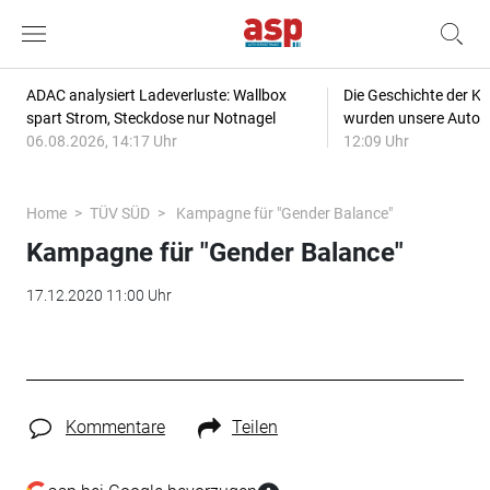
ADAC analysiert Ladeverluste: Wallbox
Die Geschichte der Kl
spart Strom, Steckdose nur Notnagel
wurden unsere Autos
06.08.2026, 14:17 Uhr
12:09 Uhr
Home
TÜV SÜD
Kampagne für "Gender Balance"
Kampagne für "Gender Balance"
17.12.2020 11:00 Uhr
Kommentare
Teilen