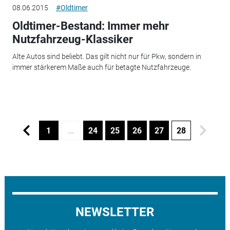
08.06.2015
#Oldtimer
Oldtimer-Bestand: Immer mehr
Nutzfahrzeug-Klassiker
Alte Autos sind beliebt. Das gilt nicht nur für Pkw, sondern in
immer stärkerem Maße auch für betagte Nutzfahrzeuge.
1
…
24
25
26
27
28
NEWSLETTER