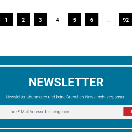
1
2
3
4
5
6
…
92
NEWSLETTER
Newsletter abonnieren und keine Branchen-News mehr verpassen.