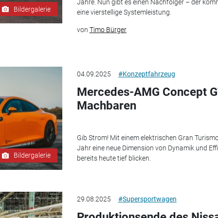
Jahre. Nun gibt es einen Nachfolger – der komm
Bildergalerie
eine vierstellige Systemleistung.
von
Timo Bürger
04.09.2025
#Konzeptfahrzeug
Mercedes-AMG Concept GT
Machbaren
Gib Strom! Mit einem elektrischen Gran Turi
Jahr eine neue Dimension von Dynamik und Effi
Bildergalerie
bereits heute tief blicken.
29.08.2025
#Supersportwagen
Produktionsende des Nissa