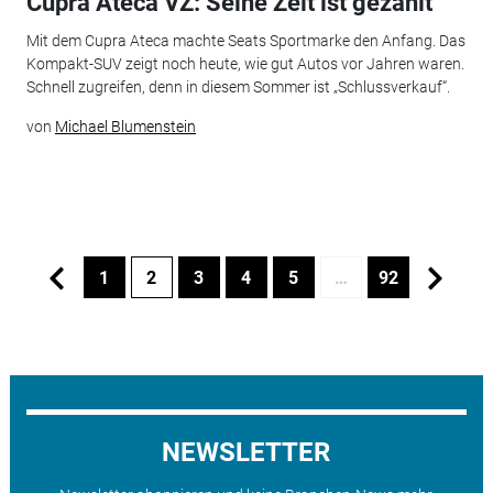
Cupra Ateca VZ: Seine Zeit ist gezählt
Mit dem Cupra Ateca machte Seats Sportmarke den Anfang. Das
Kompakt-SUV zeigt noch heute, wie gut Autos vor Jahren waren.
Schnell zugreifen, denn in diesem Sommer ist „Schlussverkauf“.
von
Michael Blumenstein
1
2
3
4
5
…
92
NEWSLETTER