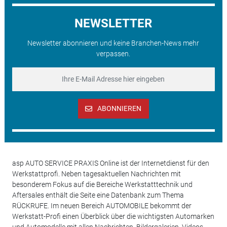
NEWSLETTER
Newsletter abonnieren und keine Branchen-News mehr
verpassen.
ABONNIEREN
asp AUTO SERVICE PRAXIS Online ist der Internetdienst für den
Werkstattprofi. Neben tagesaktuellen Nachrichten mit
besonderem Fokus auf die Bereiche Werkstatttechnik und
Aftersales enthält die Seite eine Datenbank zum Thema
RÜCKRUFE. Im neuen Bereich AUTOMOBILE bekommt der
Werkstatt-Profi einen Überblick über die wichtigsten Automarken
und Automodelle mit allen Nachrichten, Bildergalerien, Videos