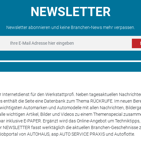
NEWSLETTER
Newsletter abonnieren und keine Branchen-News mehr verpassen.
 Internetdienst für den Werkstattprofi. Neben tagesaktuellen Nachricht
les enthält die Seite eine Datenbank zum Thema RÜCKRUFE. Im neuen B
e wichtigsten Automarken und Automodelle mit allen Nachrichten, Bilderga
lle wichtigen Artikel, Bilder und Videos zu einem Themenspecial zusamm
rufbar inklusive E-PAPER. Ergänzt wird das Online-Angebot um Techniktipp
ser NEWSLETTER fasst werktäglich die aktuellen Branchen-Geschehnisse
m Jobportal von AUTOHAUS, asp AUTO SERVICE PRAXIS und Autoflotte.