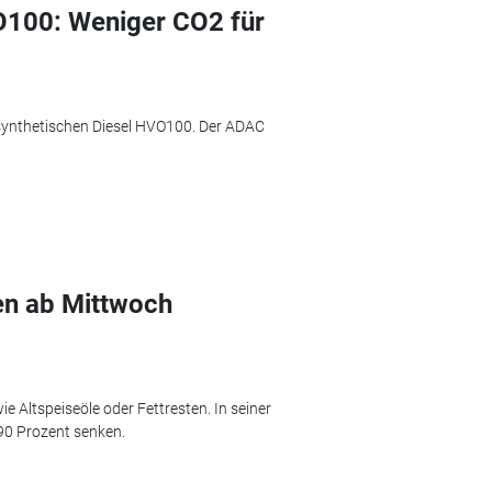
O100: Weniger CO2 für
n synthetischen Diesel HVO100. Der ADAC
fen ab Mittwoch
e Altspeiseöle oder Fettresten. In seiner
 90 Prozent senken.