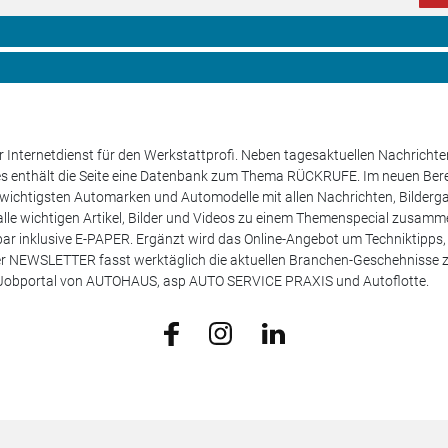
 Internetdienst für den Werkstattprofi. Neben tagesaktuellen Nachricht
les enthält die Seite eine Datenbank zum Thema RÜCKRUFE. Im neuen B
e wichtigsten Automarken und Automodelle mit allen Nachrichten, Bilderga
lle wichtigen Artikel, Bilder und Videos zu einem Themenspecial zusamm
rufbar inklusive E-PAPER. Ergänzt wird das Online-Angebot um Techniktipp
ser NEWSLETTER fasst werktäglich die aktuellen Branchen-Geschehnisse
m Jobportal von AUTOHAUS, asp AUTO SERVICE PRAXIS und Autoflotte.