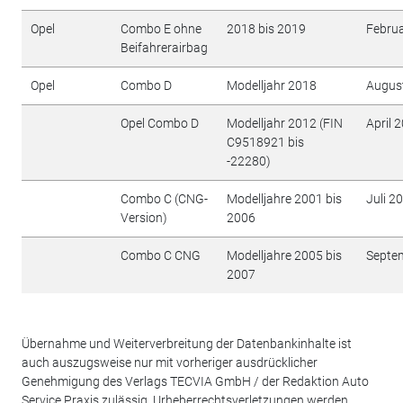
Opel
Combo E ohne
2018 bis 2019
Febru
Beifahrerairbag
Opel
Combo D
Modelljahr 2018
Augus
Opel Combo D
Modelljahr 2012 (FIN
April 
C9518921 bis
-22280)
Combo C (CNG-
Modelljahre 2001 bis
Juli 2
Version)
2006
Combo C CNG
Modelljahre 2005 bis
Septe
2007
Übernahme und Weiterverbreitung der Datenbankinhalte ist
auch auszugsweise nur mit vorheriger ausdrücklicher
Genehmigung des Verlags TECVIA GmbH / der Redaktion Auto
Service Praxis zulässig. Urheberrechtsverletzungen werden