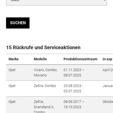
SUCHEN
15 Rückrufe und Serviceaktionen
Marke
Modelle
Produktionszeitraum
in asp
Opel
Vivaro, Combo,
01.11.2023 –
April 
Movano
08.07.2025
Opel
Zafira, Combo
25.08.2023 -
Janua
05.07.2025
Opel
Zafira,
08.09.2017 –
Oktob
Grandland X,
19.10.2023
Combo,