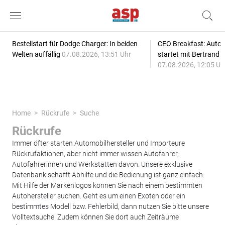
Bestellstart für Dodge Charger: In beiden
CEO Breakfast: Auto
Welten auffällig
07.08.2026, 13:51 Uhr
startet mit Bertrand 
07.08.2026, 12:05 Uh
Home
Rückrufe
Suche
Rückrufe
Immer öfter starten Automobilhersteller und Importeure
Rückrufaktionen, aber nicht immer wissen Autofahrer,
Autofahrerinnen und Werkstätten davon. Unsere exklusive
Datenbank schafft Abhilfe und die Bedienung ist ganz einfach:
Mit Hilfe der Markenlogos können Sie nach einem bestimmten
Autohersteller suchen. Geht es um einen Exoten oder ein
bestimmtes Modell bzw. Fehlerbild, dann nutzen Sie bitte unsere
Volltextsuche. Zudem können Sie dort auch Zeiträume