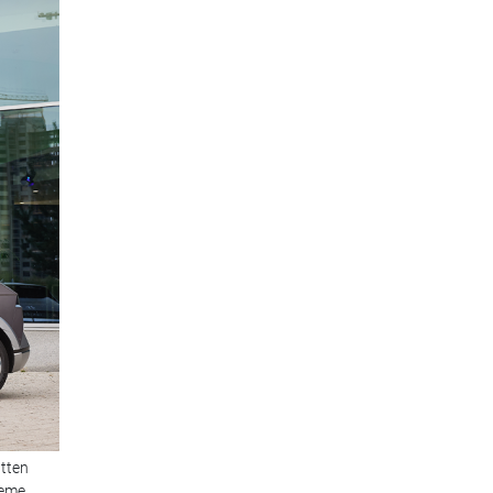
tten
leme