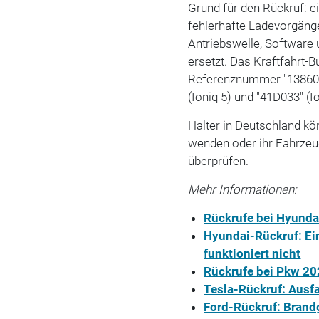
Grund für den Rückruf: e
fehlerhafte Ladevorgänge
Antriebswelle, Software
ersetzt. Das Kraftfahrt-
Referenznummer "13860".
(Ioniq 5) und "41D033" (Io
Halter in Deutschland kö
wenden oder ihr Fahrzeu
überprüfen.
Mehr Informationen:
Rückrufe bei Hyundai
Hyundai-Rückruf: E
funktioniert nicht
Rückrufe bei Pkw 20
Tesla-Rückruf: Ausf
Ford-Rückruf: Brand