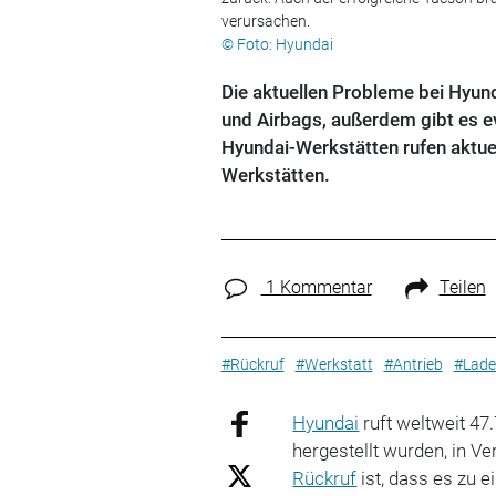
verursachen.
© Foto: Hyundai
Die aktuellen Probleme bei Hyund
und Airbags, außerdem gibt es e
Hyundai-Werkstätten rufen aktuel
Werkstätten.
1 Kommentar
Teilen
#Rückruf
#Werkstatt
#Antrieb
#Lade
Hyundai
ruft weltweit 4
hergestellt wurden, in V
Rückruf
ist, dass es zu 