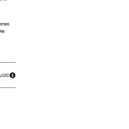
erren
ie
zugen