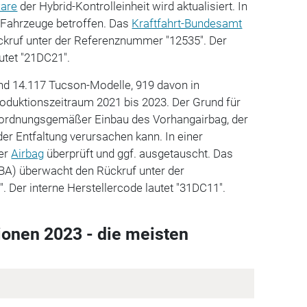
are
der Hybrid-Kontrolleinheit wird aktualisiert. In
 Fahrzeuge betroffen. Das
Kraftfahrt-Bundesamt
ckruf unter der Referenznummer "12535". Der
utet "21DC21".
ind 14.117 Tucson-Modelle, 919 davon in
oduktionszeitraum 2021 bis 2023. Der Grund für
ht ordnungsgemäßer Einbau des Vorhangairbag, der
der Entfaltung verursachen kann. In einer
der
Airbag
überprüft und ggf. ausgetauscht. Das
BA) überwacht den Rückruf unter der
 Der interne Herstellercode lautet "31DC11".
onen 2023 - die meisten