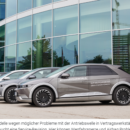
delle wegen möglicher Probleme mit der Antriebswelle in Vertragswerkstä
aucht eine Service-Revision. Hier können Wegfahrsperre und Airbag Prob