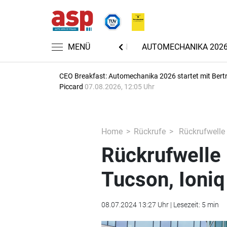
MENÜ
NACHRICHTEN
AUTOMECHANIKA 202
CEO Breakfast: Automechanika 2026 startet mit Bert
Piccard
07.08.2026, 12:05 Uhr
Home
Rückrufe
Rückrufwelle 
Rückrufwelle 
Tucson, Ioniq
08.07.2024 13:27 Uhr | Lesezeit: 5 min