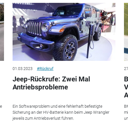
01.03.2023
#Rückruf
27
Jeep-Rückrufe: Zwei Mal
B
Antriebsprobleme
V
A
ge
Ein Softwareproblem und eine fehlerhaft befestigte
BM
Sicherung an der HV-Batterie kann beim Jeep Wrangler
mi
jeweils zum Antriebsverlust führen.
un