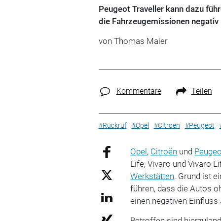
Peugeot Traveller kann dazu führe
die Fahrzeugemissionen negativ 
von Thomas Maier
Kommentare
Teilen
#Rückruf
#Opel
#Citroën
#Peugeot
Opel
,
Citroën
und
Peugeo
Life, Vivaro und Vivaro L
Werkstätten
. Grund ist 
führen, dass die Autos 
einen negativen Einfluss
Betroffen sind hierzulan