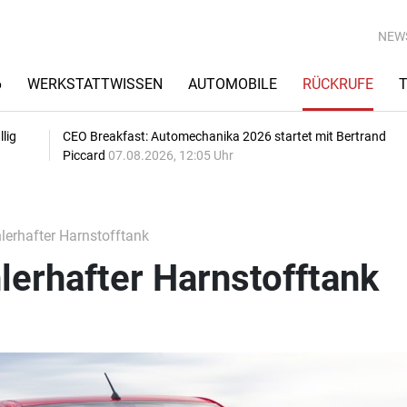
NEW
6
WERKSTATTWISSEN
AUTOMOBILE
RÜCKRUFE
lig
CEO Breakfast: Automechanika 2026 startet mit Bertrand
Piccard
07.08.2026, 12:05 Uhr
lerhafter Harnstofftank
lerhafter Harnstofftank