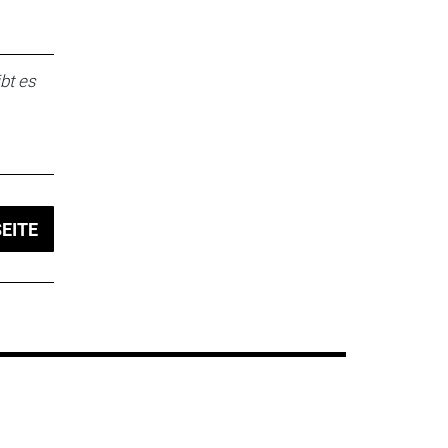
bt es
EITE