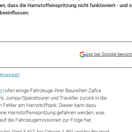
n, dass die Harnstoffeinspritzung nicht funktioniert - und 
beeinflussen.
asp bei Google bevor
#Werkstatt
t
rufen einige Fahrzeuge ihrer Baureihen Zafira
ife, Jumpy/Spacetourer und Traveller zurück in die
ein Fehler am Harnstofftank. Dieser kann dazu
ohne Harnstoffeinspritzung gefahren werden, was
 auf die Fahrzeugemissionen zur Folge hat.
de bei Opel
3.417, bei Citroën 1.491 und bei Peugeot