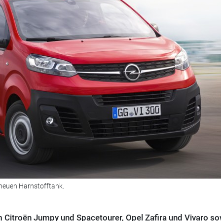
 neuen Harnstofftank.
m Citroën Jumpy und Spacetourer, Opel Zafira und Vivaro so