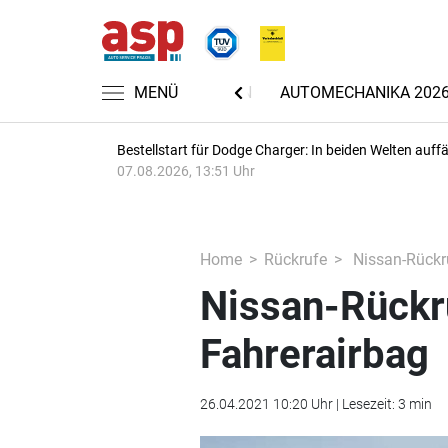
MENÜ
NACHRICHTEN
AUTOMECHANIKA 202
Bestellstart für Dodge Charger: In beiden Welten auffäl
07.08.2026, 13:51 Uhr
Home
Rückrufe
Nissan-Rückru
Nissan-Rückr
Fahrerairbag
26.04.2021 10:20 Uhr | Lesezeit: 3 min