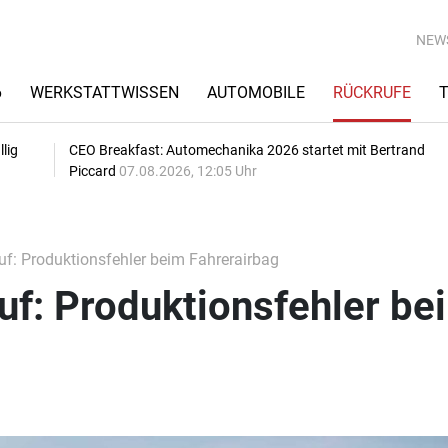
NEW
6
WERKSTATTWISSEN
AUTOMOBILE
RÜCKRUFE
lig
CEO Breakfast: Automechanika 2026 startet mit Bertrand
Piccard
07.08.2026, 12:05 Uhr
f: Produktionsfehler beim Fahrerairbag
uf: Produktionsfehler be