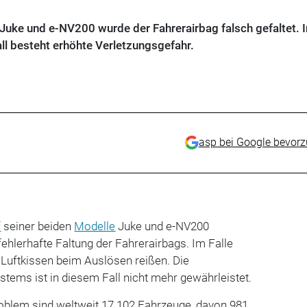
Juke und e-NV200 wurde der Fahrerairbag falsch gefaltet. I
ll besteht erhöhte Verletzungsgefahr.
asp bei Google bevor
f
seiner beiden
Modelle
Juke und e-NV200
 fehlerhafte Faltung der Fahrerairbags. Im Falle
 Luftkissen beim Auslösen reißen. Die
tems ist in diesem Fall nicht mehr gewährleistet.
oblem sind weltweit 17.102 Fahrzeuge, davon 981