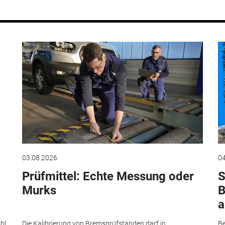
03.08.2026
04
Prüfmittel: Echte Messung oder
S
Murks
B
a
hl
Die Kalibrierung von Bremsprüfständen darf in
Be