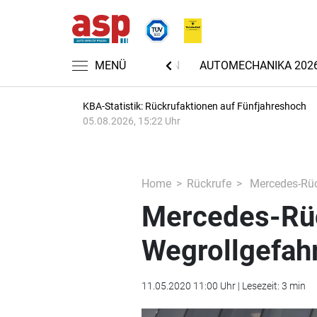
MENÜ
NACHRICHTEN
AUTOMECHANIKA 202
KBA-Statistik: Rückrufaktionen auf Fünfjahreshoch
05.08.2026, 15:22 Uhr
Home
Rückrufe
Mercedes-Rüc
Mercedes-Rü
Wegrollgefah
11.05.2020 11:00 Uhr | Lesezeit: 3 min