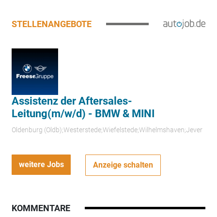
STELLENANGEBOTE
Assistenz der Aftersales-
Leitung(m/w/d) - BMW & MINI
Oldenburg (Oldb);Westerstede;Wiefelstede;Wilhelmshaven;Jever
weitere Jobs
Anzeige schalten
KOMMENTARE