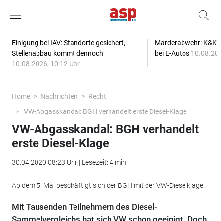
Einigung bei IAV: Standorte gesichert,
Marderabwehr: K&K s
Stellenabbau kommt dennoch
bei E-Autos
10.08.202
10.08.2026, 10:12 Uhr
Home
Nachrichten
Recht
VW-Abgasskandal: BGH verhandelt erste Diesel-Klage
VW-Abgasskandal: BGH verhandelt
erste Diesel-Klage
30.04.2020 08:23 Uhr | Lesezeit: 4 min
Ab dem 5. Mai beschäftigt sich der BGH mit der VW-Dieselklage.
Mit Tausenden Teilnehmern des Diesel-
Sammelvergleichs hat sich VW schon geeinigt. Doch