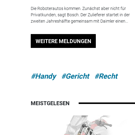
Die Roboterautos kommen. Zunächst aber nicht für
Privatkunden, sagt Bosch. Der Zulieferer startet in der
zweiten Jahreshälfte gemeinsam mit Daimler einen...
WEITERE MELDUNGEN
#Handy
#Gericht
#Recht
MEISTGELESEN