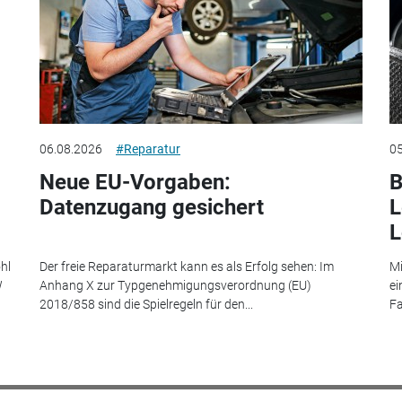
06.08.2026
#Reparatur
05
Neue EU-Vorgaben:
B
Datenzugang gesichert
L
L
hl
Der freie Reparaturmarkt kann es als Erfolg sehen: Im
Mi
W
Anhang X zur Typgenehmigungsverordnung (EU)
ei
2018/858 sind die Spielregeln für den...
Fa