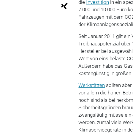
die
Investition
in ein spe
7.000 und 10.000 Euro ko
Fahrzeugen mit dem CO2-
der Klimaanlagenspeziali
Seit Januar 2011 gilt ein
Treibhauspotenzial über 
Hersteller bei ausgewäh
Wert von eins belaste C
Außerdem habe das Gas e
kostengünstig in großen 
Werkstätten
sollten abe
vor allem die hohen Betr
hoch sind als bei herk
Sicherheitsgründen brauc
zwangsläufig müsse ein 
werden, zumal viele Wer
Klimaservicegeräte in de