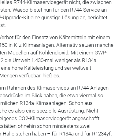
zielles R744-Klimaservicegerät nicht, die zwischen
sten. Waeco bietet nun für den R744-Service an
Upgrade-Kit eine günstige Lösung an, berichtet
st.
 Verbot für den Einsatz von Kältemitteln mit einem
150 in Kfz-Klimaanlagen. Alternativ setzen manche
lten Modellen auf Kohlendioxid. Mit einem GWP-
O2 die Umwelt 1.430-mal weniger als R134a.
ine hohe Kälteleistung und sei weltweit
Mengen verfügbar, hieß es.
r im Rahmen des Klimaservices an R744-Anlagen
iebsdrücke im Blick haben, die etwa viermal so
ömmlichen R134a-Klimaanlagen. Schon aus
he es also eine spezielle Ausrüstung. Nicht
eigenes CO2-Klimaservicegerät angeschafft
kstätten ohnehin schon mindestens zwei
r Halle stehen haben – für R134a und für R1234yf.