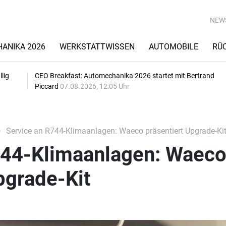
NEW
ANIKA 2026
WERKSTATTWISSEN
AUTOMOBILE
RÜ
lig
CEO Breakfast: Automechanika 2026 startet mit Bertrand
Piccard
07.08.2026, 12:05 Uhr
Service an R744-Klimaanlagen: Waeco präsentiert Upgrade-Ki
744-Klimaanlagen: Waec
pgrade-Kit