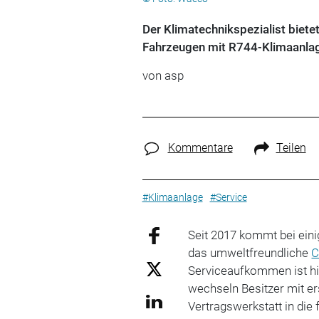
Der Klimatechnikspezialist biete
Fahrzeugen mit R744-Klimaanlag
von asp
Kommentare
Teilen
#Klimaanlage
#Service
Seit 2017 kommt bei ein
das umweltfreundliche
Serviceaufkommen ist h
wechseln Besitzer mit e
Vertragswerkstatt in die 