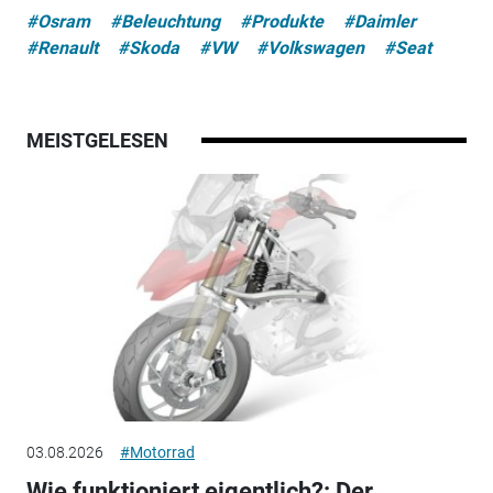
#Osram
#Beleuchtung
#Produkte
#Daimler
#Renault
#Skoda
#VW
#Volkswagen
#Seat
MEISTGELESEN
03.08.2026
#Motorrad
Wie funktioniert eigentlich?: Der