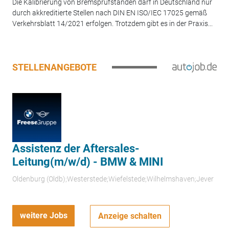
Die Kalibrierung von Bremsprüfständen darf in Deutschland nur
durch akkreditierte Stellen nach DIN EN ISO/IEC 17025 gemäß
Verkehrsblatt 14/2021 erfolgen. Trotzdem gibt es in der Praxis...
STELLENANGEBOTE
Assistenz der Aftersales-
Leitung(m/w/d) - BMW & MINI
Oldenburg (Oldb);Westerstede;Wiefelstede;Wilhelmshaven;Jever
weitere Jobs
Anzeige schalten