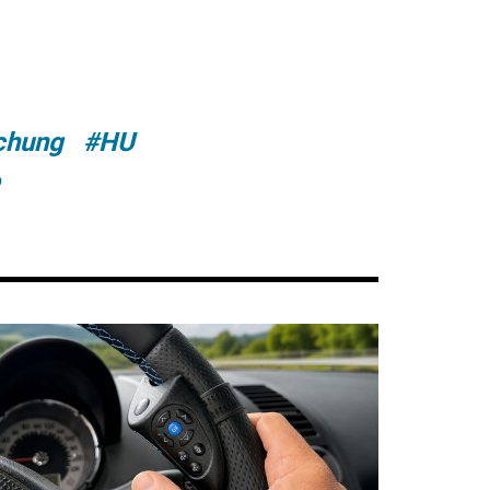
chung
#HU