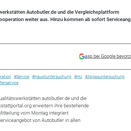
werkstätten Autobutler.de und die Vergleichsplattform
Kooperation weiter aus. Hinzu kommen ab sofort Servicean
asp bei Google bevor
ration
#Service
#Hauptuntersuchung
#HU
#Abgasuntersuchung
fenservice
ualitätswerkstätten autobutler.de und die
stattportal.org erweitern ihre bestehende
 Mitteilung vom Montag integriert
Serviceangebot von Autobutler in allen