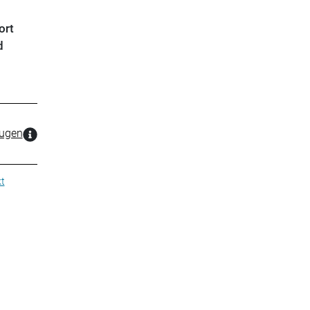
ort
d
zugen
t