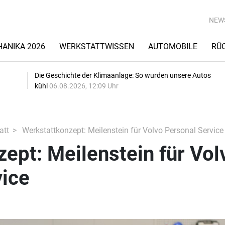
NEW
ANIKA 2026
WERKSTATTWISSEN
AUTOMOBILE
RÜ
Die Geschichte der Klimaanlage: So wurden unsere Autos
kühl
06.08.2026, 12:09 Uhr
att
Werkstattkonzept: Meilenstein für Volvo Personal Service
ept: Meilenstein für Vol
vice