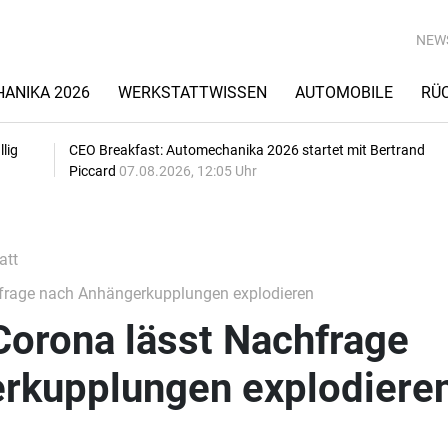
NEW
ANIKA 2026
WERKSTATTWISSEN
AUTOMOBILE
RÜ
lig
CEO Breakfast: Automechanika 2026 startet mit Bertrand
Piccard
07.08.2026, 12:05 Uhr
att
hfrage nach Anhängerkupplungen explodieren
Corona lässt Nachfrage
rkupplungen explodiere