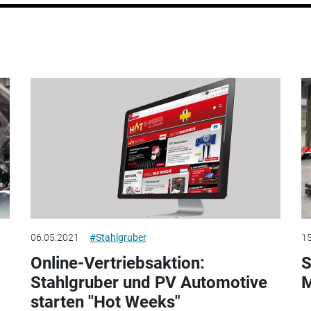
06.05.2021
#Stahlgruber
15
Online-Vertriebsaktion:
S
Stahlgruber und PV Automotive
M
starten "Hot Weeks"