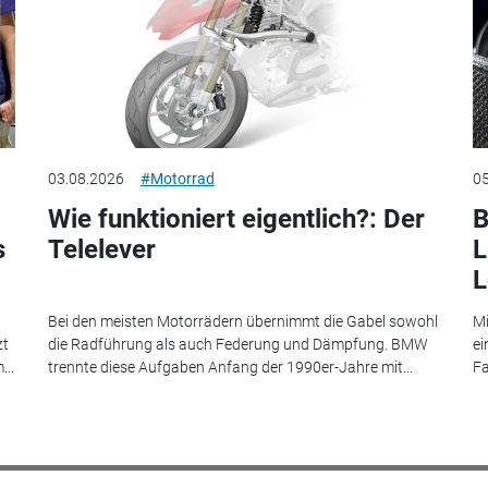
03.08.2026
#Motorrad
05
Wie funktioniert eigentlich?: Der
B
s
Telelever
L
L
Bei den meisten Motorrädern übernimmt die Gabel sowohl
Mi
zt
die Radführung als auch Federung und Dämpfung. BMW
ei
...
trennte diese Aufgaben Anfang der 1990er-Jahre mit...
Fa