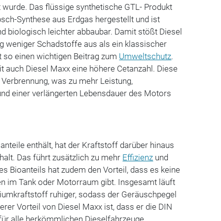
 wurde. Das flüssige synthetische GTL- Produkt
psch-Synthese aus Erdgas hergestellt und ist
nd biologisch leichter abbaubar. Damit stößt Diesel
g weniger Schadstoffe aus als ein klassischer
et so einen wichtigen Beitrag zum
Umweltschutz
.
 auch Diesel Maxx eine höhere Cetanzahl. Diese
e Verbrennung, was zu mehr Leistung,
und einer verlängerten Lebensdauer des Motors
nteile enthält, hat der Kraftstoff darüber hinaus
alt. Das führt zusätzlich zu mehr
Effizienz
und
es Bioanteils hat zudem den Vorteil, dass es keine
n im Tank oder Motorraum gibt. Insgesamt läuft
umkraftstoff ruhiger, sodass der Geräuschpegel
rer Vorteil von Diesel Maxx ist, dass er die DIN
 für alle herkömmlichen Dieselfahrzeuge