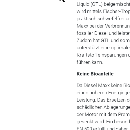
Liquid (GTL) beigemischt
wird mittels Fischer-Tro
praktisch schwefelfrei u
Maxx bei der Verbrennun
fossiler Diesel und leist
Zudem hat GTL und somit
unterstützt eine optimal
Kraftstoffeinsparungen 
führen kann.
Keine Bioanteile
Da Diesel Maxx keine Bioa
einen höheren Energiegeh
Leistung. Das Ersetzen d
schädlichen Ablagerunge
der Motor mit dem Premi
gesenkt wird. Ein besonde
EN 590 erfüllt und daher