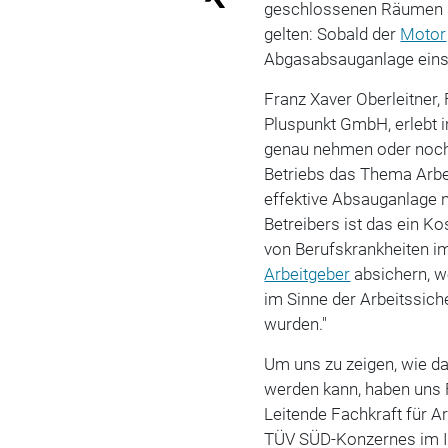
geschlossenen Räumen ste
gelten: Sobald der
Motor
Abgasabsauganlage eins
Franz Xaver Oberleitner, 
Pluspunkt GmbH, erlebt i
genau nehmen oder noch 
Betriebs das Thema Arbe
effektive Absauganlage n
Betreibers ist das ein Ko
von Berufskrankheiten im
Arbeitgeber
absichern, w
im Sinne der Arbeitssic
wurden."
Um uns zu zeigen, wie 
werden kann, haben uns F
Leitende Fachkraft für A
TÜV SÜD-Konzernes im In