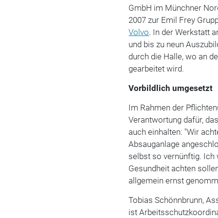
GmbH im Münchner Nord
2007 zur Emil Frey Grupp
Volvo
. In der Werkstatt a
und bis zu neun Auszubil
durch die Halle, wo an de
gearbeitet wird.
Vorbildlich umgesetzt
Im Rahmen der Pflichtenü
Verantwortung dafür, da
auch einhalten: "Wir ach
Absauganlage angeschlos
selbst so vernünftig. Ich
Gesundheit achten sollen
allgemein ernst genomm
Tobias Schönnbrunn, Ass
ist Arbeitsschutzkoordi