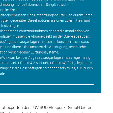
abung in Arbeitsbereichen. Sie gilt sowohl in
ch im Freien.
eitgeber müssen eine Gefährdungsbeurteilung durchführen,
ftigten gegenüber Dieselmotoremissionen zu ermitteln und
festzulegen.
ichtigsten Schutzmaßnahmen gehört die Installation von
nlagen müssen die Abgase direkt an der Quelle absaugen.
ie Abgasabsauganlagen müssen so konzipiert sein, dass
gen und filtern. Dies umfasst die Absaugung, technische
ation verschiedener Lüftungssysteme.
e Wirksamkeit der Abgasabsauganlagen muss regelmäßig
rden. Unter Punkt 4.2.6 ist unter Punkt (4) festgelegt, dass
lage für die Beschäftigten erkennbar sein muss, z. B. durch
ale.
tattexperten der TÜV SÜD Pluspunkt GmbH bieten