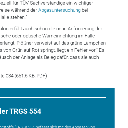
peziell für TÜV-Sachverständige ein wichtiger
sweise während der
Abgasuntersuchung
bei
alle stehen."
lon erfüllt auch schon die neue Anforderung der
ische oder optische Warneinrichtung im Falle
verlangt. Plößner verweist auf das grüne Lämpchen
von Grün auf Rot springt, liegt ein Fehler vor." Es
räusch der Anlage als Beleg dafür, dass sie auch
ite 034
(651.6 KB, PDF)
der TRGS 554
ahrstoffe (TRGS) 554 befasst sich mit den Abgasen von