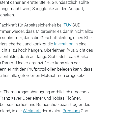
ht daher an erster Stelle. Grundsätzlich sollte
angemacht wird, Saugglocke an den Auspuff,
chalten.
Fachkraft für Arbeitssicherheit bei
TÜV
SÜD
mmer wieder, dass Mitarbeiter es damit nicht allzu
schlimmer, dass die Geschäftsleitung eines Kfz-
itssicherheit und konkret die
Investition
in eine
icht allzu hoch hängen. Oberleitner: "Aus Sicht des
stenfaktor, doch auf lange Sicht steht das Risiko
 Raum." Und er ergänzt: "Hier kann sich der
enn er mit den Prüfprotokollen belegen kann, dass
herheit alle geforderten Maßnahmen umgesetzt
das Thema Abgasabsaugung vorbildlich umgesetzt
ranz Xaver Oberleitner und Tobias Plößner,
rbeitssicherheit und Brandschutzbeauftragter des
land, in die
Werkstatt
der Avalon
Premium
Cars