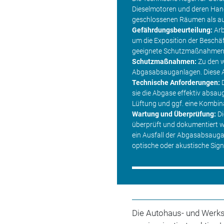
Dieselmotoren und deren Handh
geschlossenen Räumen als au
Gefährdungsbeurteilung:
Arb
um die Exposition der Beschä
geeignete Schutzmaßnahmen 
Schutzmaßnahmen:
Zu den w
Abgasabsauganlagen. Diese A
Technische Anforderungen:
D
sie die Abgase effektiv absau
Lüftung und ggf. eine Kombin
Wartung und Überprüfung:
Di
überprüft und dokumentiert we
ein Ausfall der Abgasabsaugan
optische oder akustische Sign
Die Autohaus- und Werks