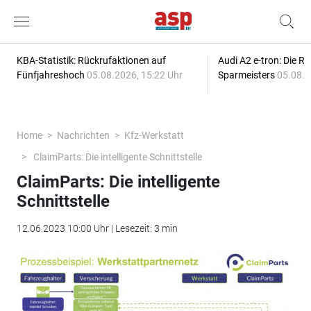
KBA-Statistik: Rückrufaktionen auf
Audi A2 e-tron: Die R
Fünfjahreshoch
05.08.2026, 15:22 Uhr
Sparmeisters
05.08.2
Home
Nachrichten
Kfz-Werkstatt
ClaimParts: Die intelligente Schnittstelle
ClaimParts: Die intelligente
Schnittstelle
12.06.2023 10:00 Uhr | Lesezeit: 3 min