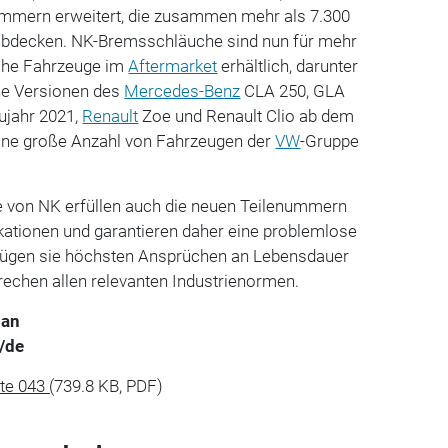
ummern erweitert, die zusammen mehr als 7.300
decken. NK-Bremsschläuche sind nun für mehr
iche Fahrzeuge im
Aftermarket
erhältlich, darunter
ne Versionen des
Mercedes-Benz
CLA 250, GLA
ujahr 2021,
Renault
Zoe und Renault Clio ab dem
ine große Anzahl von Fahrzeugen der
VW
-Gruppe
 von NK erfüllen auch die neuen Teilenummern
ikationen und garantieren daher eine pro­blemlose
gen sie höchsten Ansprüchen an Lebensdauer
echen allen relevanten Industrienormen.
man
/de
ite 043
(739.8 KB, PDF)