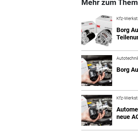
Mehr zum Them
Kfz-Werkst
Borg A
Teilen
Autotechni
Borg Au
Kfz-Werkst
Automec
neue AG