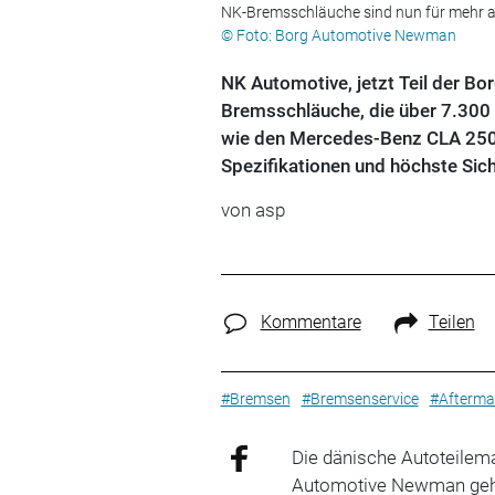
NK-Bremsschläuche sind nun für mehr als
© Foto: Borg Automotive Newman
NK Automotive, jetzt Teil der B
Bremsschläuche, die über 7.300
wie den Mercedes-Benz CLA 250 u
Spezifikationen und höchste Sic
von
asp
Kommentare
Teilen
#Bremsen
#Bremsenservice
#Afterma
Die dänische Autoteilema
Automotive Newman geh