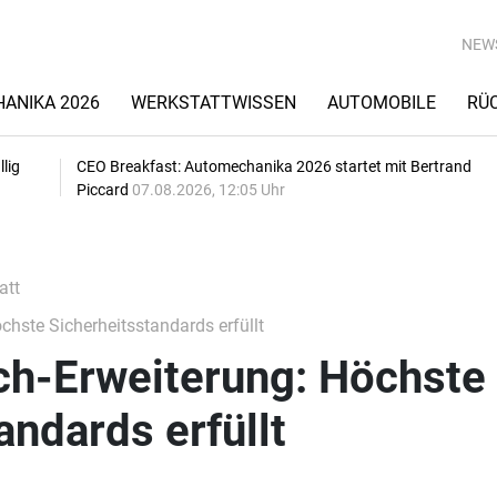
NEW
ANIKA 2026
WERKSTATTWISSEN
AUTOMOBILE
RÜ
lig
CEO Breakfast: Automechanika 2026 startet mit Bertrand
Piccard
07.08.2026, 12:05 Uhr
att
hste Sicherheitsstandards erfüllt
h-Erweiterung: Höchste
andards erfüllt