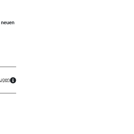
t neuen
zugen