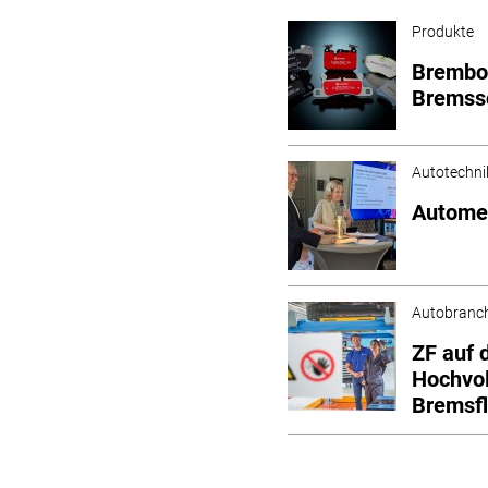
Produkte
Brembo 
Bremssc
Autotechni
Automec
Autobranc
ZF auf 
Hochvol
Bremsfl