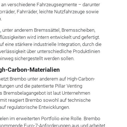
ich an verschiedene Fahrzeugsegmente – darunter
orräder, Fahrräder, leichte Nutzfahrzeuge sowie
n.
e
, unter anderem Bremssättel, Bremsscheiben,
ssigkeiten wird intern entwickelt und gefertigt.
 eine stärkere industrielle Integration, durch die
verlässigkeit über unterschiedliche Produktlinien
nweg sichergestellt werden sollen.
gh-Carbon-Materialien
setzt Brembo unter anderem auf High-Carbon-
ungen und die patentierte Pillar Venting
as Bremsbelagangebot ist laut Unternehmen
Damit reagiert Brembo sowohl auf technische
auf regulatorische Entwicklungen.
len im erweiterten Portfolio eine Rolle. Brembo
f kommende Euro-7-Anforderungen aus und arbeitet