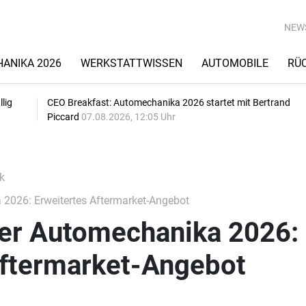
NEW
ANIKA 2026
WERKSTATTWISSEN
AUTOMOBILE
RÜ
lig
CEO Breakfast: Automechanika 2026 startet mit Bertrand
Piccard
07.08.2026, 12:05 Uhr
k
2026: Erweitertes Aftermarket-Angebot
er Automechanika 2026:
Aftermarket-Angebot