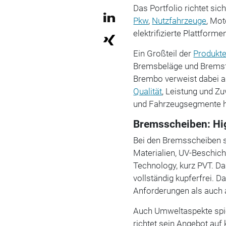
Das Portfolio richtet s
Pkw
,
Nutzfahrzeuge
, Mot
elektrifizierte Plattforme
Ein Großteil der
Produkt
Bremsbeläge und Bremsflü
Brembo verweist dabei auf
Qualität
, Leistung und Zu
und Fahrzeugsegmente hi
Bremsscheiben: Hi
Bei den Bremsscheiben 
Materialien, UV-Beschicht
Technology, kurz PVT. D
vollständig kupferfrei. 
Anforderungen als auch 
Auch Umweltaspekte spie
richtet sein Angebot au