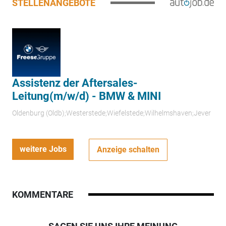
STELLENANGEBOTE
Assistenz der Aftersales-
Leitung(m/w/d) - BMW & MINI
Oldenburg (Oldb);Westerstede;Wiefelstede;Wilhelmshaven;Jever
weitere Jobs
Anzeige schalten
KOMMENTARE