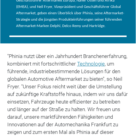
Geschäftsführer Aftermarket
Europa
, Naher Osten und Afrika
(EMEA), und Neil Fryer, Vizepräsident und Geschäftsführer Global
Aftermarket, geben einen Überblick über Phinia, seine Aftermarket-
Strategie und die jüngsten Produkteinführungen seiner führenden
Aftermarket-Marken Delphi, Delco Remy und Hartridge.
"Phinia nutzt über ein Jahrhundert Branchenerfahrung,
kombiniert mit fortschrittlicher
Technologie
, um
führende, industriebestimmende Lösungen für den
globalen Automotive Aftermarket zu bieten", so Neil
Fryer. "Unser Fokus reicht weit über die Umstellung
auf zukünftige Kraftstoffe hinaus, indem wir uns dafür
einsetzen, Fahrzeuge heute effizienter zu betreiben
und länger auf der Straße zu halten. Wir freuen uns
darauf, unsere marktführenden Fähigkeiten und
Innovationen auf der Automechanika Frankfurt zu
zeigen und zum ersten Mal als Phinia auf dieser