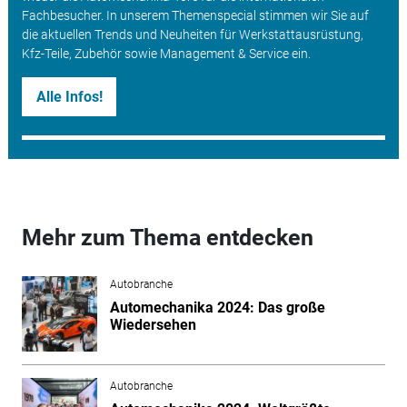
Fachbesucher. In unserem Themenspecial stimmen wir Sie auf
die aktuellen Trends und Neuheiten für Werkstattausrüstung,
Kfz-Teile, Zubehör sowie Management & Service ein.
Alle Infos!
Mehr zum Thema entdecken
Autobranche
Automechanika 2024: Das große
Wiedersehen
Autobranche