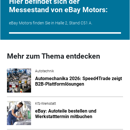
Hier befindet sich der
Messestand von eBay Motors:
eBay Motors finden Sie in Halle 2, Stand C51 A.
Mehr zum Thema entdecken
Autotechnik
Automechanika 2026: Speed4Trade zeigt
B2B-Plattformlösungen
Kfz-Werkstatt
eBay: Autoteile bestellen und
Werkstatttermin mitbuchen