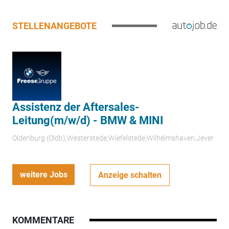
STELLENANGEBOTE
Assistenz der Aftersales-
Leitung(m/w/d) - BMW & MINI
Oldenburg (Oldb);Westerstede;Wiefelstede;Wilhelmshaven;Jever
weitere Jobs
Anzeige schalten
KOMMENTARE