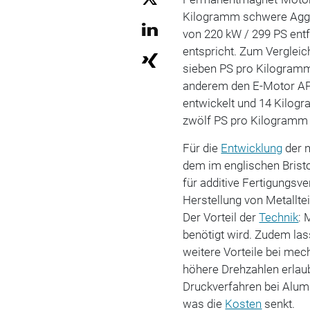
Kilogramm schwere Aggre
von 220 kW / 299 PS ent
entspricht. Zum Vergleic
sieben PS pro Kilogramm
anderem den E-Motor APM
entwickelt und 14 Kilog
zwölf PS pro Kilogramm 
Für die
Entwicklung
der 
dem im englischen Brist
für additive Fertigungsv
Herstellung von Metalltei
Der Vorteil der
Technik
: 
benötigt wird. Zudem la
weitere Vorteile bei mec
höhere Drehzahlen erlaub
Druckverfahren bei Alu
was die
Kosten
senkt.