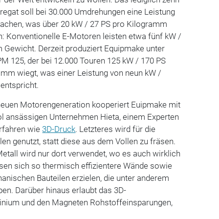
gat soll bei 30.000 Umdrehungen eine Leistung
fachen, was über 20 kW / 27 PS pro Kilogramm
h: Konventionelle E-Motoren leisten etwa fünf kW /
 Gewicht. Derzeit produziert Equipmake unter
 125, der bei 12.000 Touren 125 kW / 170 PS
ramm wiegt, was einer Leistung von neun kW /
entspricht.
neuen Motorengeneration kooperiert Euipmake mit
ol ansässigen Unternehmen Hieta, einem Experten
erfahren wie
3D-Druck
. Letzteres wird für die
len genutzt, statt diese aus dem Vollen zu fräsen.
Metall wird nur dort verwendet, wo es auch wirklich
ssen sich so thermisch effizientere Wände sowie
hanischen Bauteilen erzielen, die unter anderem
en. Darüber hinaus erlaubt das 3D-
minium und den Magneten Rohstoffeinsparungen,