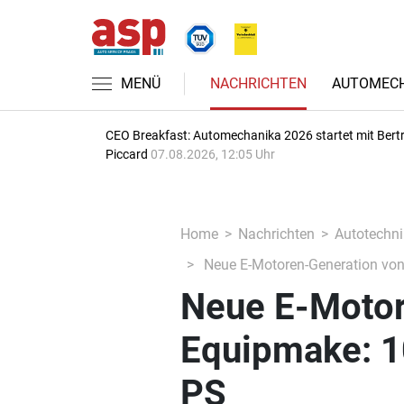
MENÜ
NACHRICHTEN
AUTOMECH
CEO Breakfast: Automechanika 2026 startet mit Bert
Piccard
07.08.2026, 12:05 Uhr
Home
Nachrichten
Autotechni
Neue E-Motoren-Generation von 
Neue E-Motor
Equipmake: 10
PS