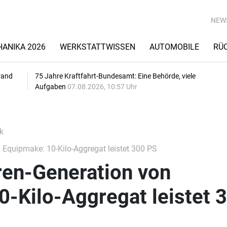
NEW
ANIKA 2026
WERKSTATTWISSEN
AUTOMOBILE
RÜ
rand
75 Jahre Kraftfahrt-Bundesamt: Eine Behörde, viele
Aufgaben
07.08.2026, 10:57 Uhr
k
Equipmake: 10-Kilo-Aggregat leistet 300 PS
en-Generation von
-Kilo-Aggregat leistet 