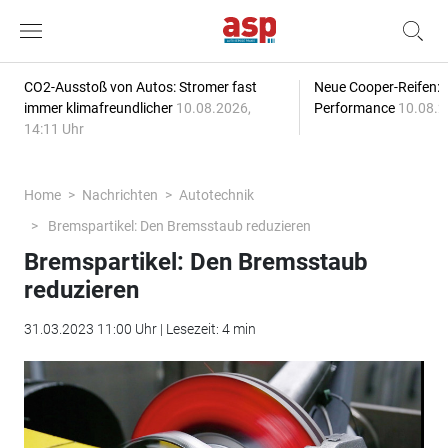
CO2-Ausstoß von Autos: Stromer fast
Neue Cooper-Reifen:
immer klimafreundlicher
10.08.2026,
Performance
10.08.2
14:11 Uhr
Home
Nachrichten
Autotechnik
Bremspartikel: Den Bremsstaub reduzieren
Bremspartikel: Den Bremsstaub
reduzieren
31.03.2023 11:00 Uhr | Lesezeit: 4 min