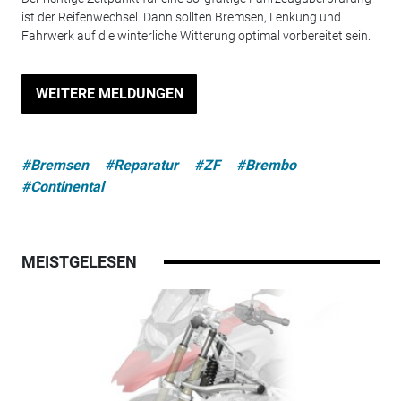
ist der Reifenwechsel. Dann sollten Bremsen, Lenkung und
Fahrwerk auf die winterliche Witterung optimal vorbereitet sein.
WEITERE MELDUNGEN
#Bremsen
#Reparatur
#ZF
#Brembo
#Continental
MEISTGELESEN