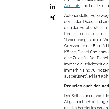
Ausstoß
sind bei der neu
Autohersteller Volkswag
somit den Diesel und ei
sich der Autohersteller 
Reduzierung zurück, die 
"Twindosing" sind die Wo
Grenzwerte der Euro 6d-
Köhne, Diesel-Chefentwi
eine Zukunft. "Der Dies
immer die Beliebtheit di
immerhin sind 70 Prozen
ausgerüstet", erklärt Köh
Reduziert auch den Ve
Der Selbstzünder wird de
Abgasnachbehandlung. G
an, das bereits im neuen