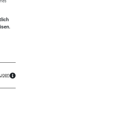
ches
lich
isen.
zugen