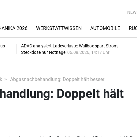
NEW
ANIKA 2026
WERKSTATTWISSEN
AUTOMOBILE
RÜ
aus
ADAC analysiert Ladeverluste: Wallbox spart Strom,
Steckdose nur Notnagel
06.08.2026, 14:17 Uhr
k
Abgasnachbehandlung: Doppelt hält besser
andlung: Doppelt hält