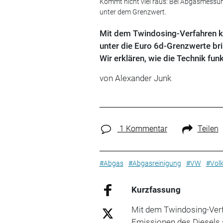
Kommt nicht viel raus: Bei Abgasmessung
unter dem Grenzwert.
Mit dem Twindosing-Verfahren ka
unter die Euro 6d-Grenzwerte br
Wir erklären, wie die Technik funk
von Alexander Junk
1 Kommentar
Teilen
#Abgas
#Abgasreinigung
#VW
#Vol
Kurzfassung
Mit dem Twindosing-Verf
Emissionen des Diesels 