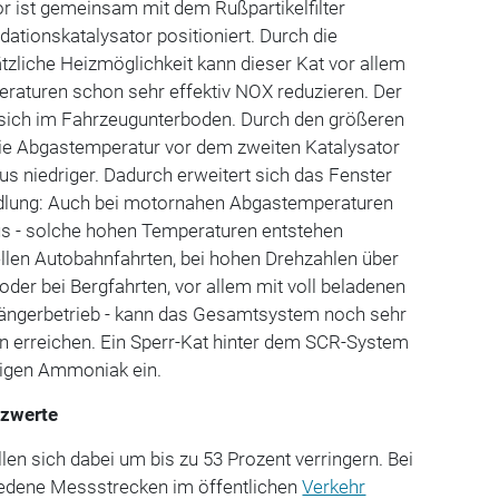
r ist gemeinsam mit dem Rußpartikelfilter
ationskatalysator positioniert. Durch die
tzliche Heizmöglichkeit kann dieser Kat vor allem
eraturen schon sehr effektiv NOX reduzieren. Der
 sich im Fahrzeugunterboden. Durch den größeren
ie Abgastemperatur vor dem zweiten Katalysator
us niedriger. Dadurch erweitert sich das Fenster
dlung: Auch bei motornahen Abgastemperaturen
us - solche hohen Temperaturen entstehen
llen Autobahnfahrten, bei hohen Drehzahlen über
oder bei Bergfahrten, vor allem mit voll beladenen
ängerbetrieb - kann das Gesamtsystem noch sehr
n erreichen. Ein Sperr-Kat hinter dem SCR-System
igen Ammoniak ein.
nzwerte
en sich dabei um bis zu 53 Prozent verringern. Bei
iedene Messstrecken im öffentlichen
Verkehr