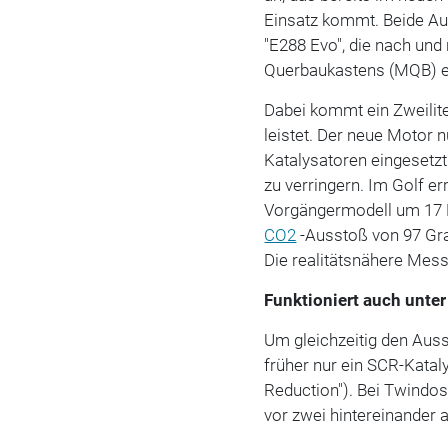
Einsatz kommt. Beide Au
"E288 Evo", die nach un
Querbaukastens (MQB) ei
Dabei kommt ein Zweilit
leistet. Der neue Motor 
Katalysatoren eingesetz
zu verringern. Im Golf e
Vorgängermodell um 17 Pr
CO2
-Ausstoß von 97 G
Die realitätsnähere Me
Funktioniert auch unter
Um gleichzeitig den Auss
früher nur ein SCR-Kataly
Reduction"). Bei Twindos
vor zwei hintereinander 