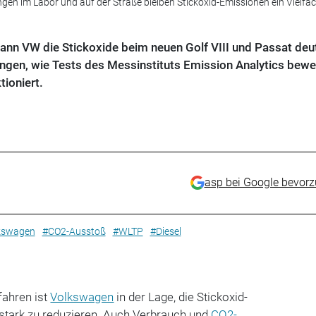
en im Labor und auf der Straße bleiben Stickoxid-Emissionen ein Vielfa
nn VW die Stickoxide beim neuen Golf VIII und Passat deut
ingen, wie Tests des Messinstituts Emission Analytics bewe
tioniert.
asp bei Google bevor
kswagen
#CO2-Ausstoß
#WLTP
#Diesel
ahren ist
Volkswagen
in der Lage, die Stickoxid-
stark zu reduzieren. Auch Verbrauch und
CO2-