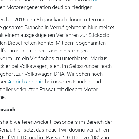
en Motorengeneration deutlich niedriger.
en hat 2015 den Abgasskandal losgetreten und
ne gesamte Branche in Verruf gebracht. Nun meldet
mit einem ausgeklügelten Verfahren zur Stickoxid-
den Diesel retten könnte. Mit dem sogenannten
lfsburger nun in der Lage, die strengen
Norm um ein Vielfaches zu unterbieten. Markus
ckler bei Volkswagen, sieht im Selbstzünder noch
el gehört zur Volkswagen-DNA. Wir sehen noch
eser
Antriebstechnik
bei unseren Kunden, und
t aller verkauften Passat mit diesem Motor
ne.
rbrauch
shalb weiterentwickelt, besonders im Bereich der
enau hier setzt das neue Twindosing-Verfahren
 Golf VIII TDI und im Passat 2.0 TDI Evo (B8) zum