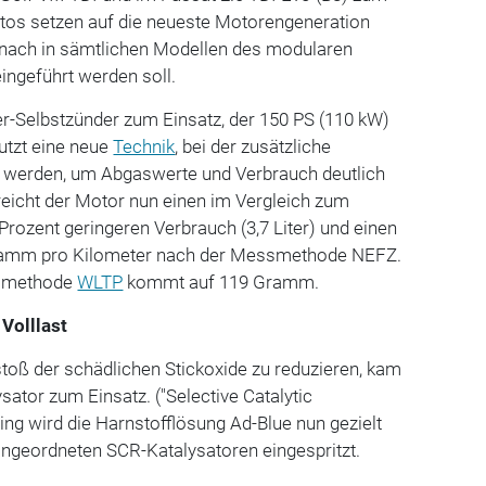
tos setzen auf die neueste Motorengeneration
d nach in sämtlichen Modellen des modularen
ngeführt werden soll.
er-Selbstzünder zum Einsatz, der 150 PS (110 kW)
nutzt eine neue
Technik
, bei der zusätzliche
t werden, um Abgaswerte und Verbrauch deutlich
rreicht der Motor nun einen im Vergleich zum
ozent geringeren Verbrauch (3,7 Liter) und einen
ramm pro Kilometer nach der Messmethode NEFZ.
ssmethode
WLTP
kommt auf 119 Gramm.
 Volllast
toß der schädlichen Stickoxide zu reduzieren, kam
sator zum Einsatz. ("Selective Catalytic
ing wird die Harnstofflösung Ad-Blue nun gezielt
angeordneten SCR-Katalysatoren eingespritzt.