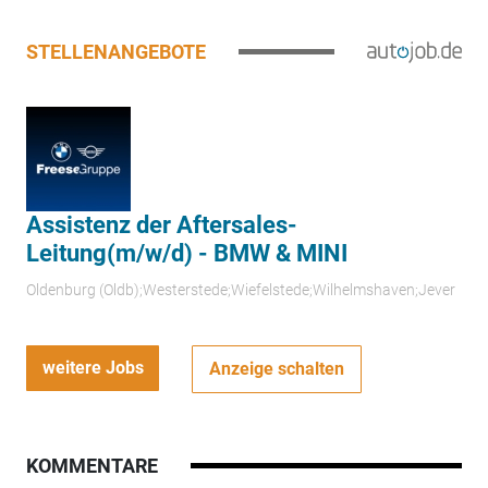
STELLENANGEBOTE
Assistenz der Aftersales-
Leitung(m/w/d) - BMW & MINI
Oldenburg (Oldb);Westerstede;Wiefelstede;Wilhelmshaven;Jever
weitere Jobs
Anzeige schalten
KOMMENTARE