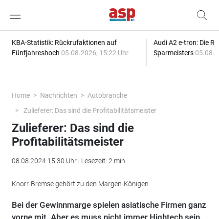
KBA-Statistik: Rückrufaktionen auf
Audi A2 e-tron: Die R
Fünfjahreshoch
05.08.2026, 15:22 Uhr
Sparmeisters
05.08.2
Home
Nachrichten
Autobranche
Zulieferer: Das sind die Profitabilitätsmeister
Zulieferer: Das sind die
Profitabilitätsmeister
08.08.2024 15:30 Uhr | Lesezeit: 2 min
Knorr-Bremse gehört zu den Margen-Königen.
Bei der Gewinnmarge spielen asiatische Firmen ganz
vorne mit. Aber es muss nicht immer Hightech sein.