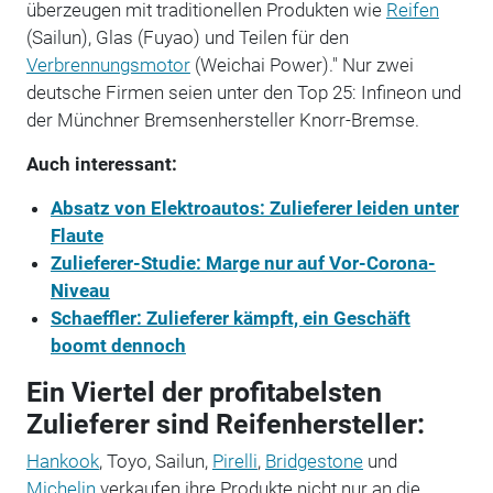
überzeugen mit traditionellen Produkten wie
Reifen
(Sailun), Glas (Fuyao) und Teilen für den
Verbrennungsmotor
(Weichai Power)." Nur zwei
deutsche Firmen seien unter den Top 25: Infineon und
der Münchner Bremsenhersteller Knorr-Bremse.
Auch interessant:
Absatz von Elektroautos: Zulieferer leiden unter
Flaute
Zulieferer-Studie: Marge nur auf Vor-Corona-
Niveau
Schaeffler: Zulieferer kämpft, ein Geschäft
boomt dennoch
Ein Viertel der profitabelsten
Zulieferer sind Reifenhersteller:
Hankook
, Toyo, Sailun,
Pirelli
,
Bridgestone
und
Michelin
verkaufen ihre Produkte nicht nur an die