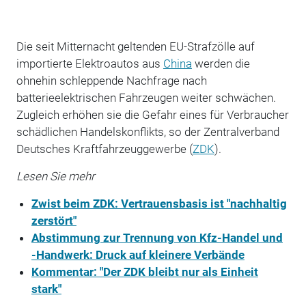
Die seit Mitternacht geltenden EU-Strafzölle auf
importierte Elektroautos aus
China
werden die
ohnehin schleppende Nachfrage nach
batterieelektrischen Fahrzeugen weiter schwächen.
Zugleich erhöhen sie die Gefahr eines für Verbraucher
schädlichen Handelskonflikts, so der Zentralverband
Deutsches Kraftfahrzeuggewerbe (
ZDK
).
Lesen Sie mehr
Zwist beim ZDK: Vertrauensbasis ist "nachhaltig
zerstört"
Abstimmung zur Trennung von Kfz-Handel und
-Handwerk: Druck auf kleinere Verbände
Kommentar: "Der ZDK bleibt nur als Einheit
stark"