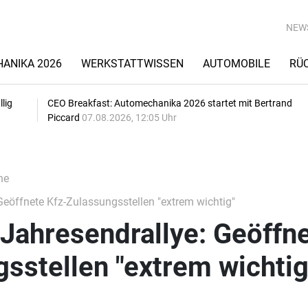
NEW
ANIKA 2026
WERKSTATTWISSEN
AUTOMOBILE
RÜ
lig
CEO Breakfast: Automechanika 2026 startet mit Bertrand
Piccard
07.08.2026, 12:05 Uhr
he
eöffnete Kfz-Zulassungsstellen "extrem wichtig"
Jahresendrallye: Geöffn
sstellen "extrem wichtig