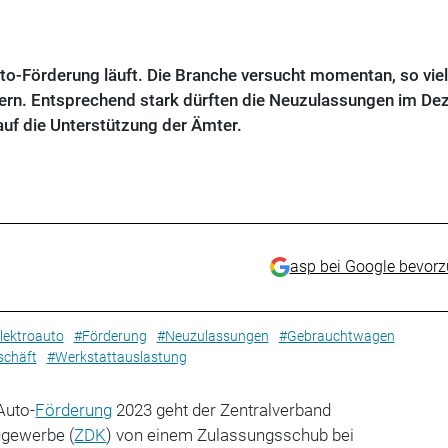
to-Förderung läuft. Die Branche versucht momentan, so vie
fern. Entsprechend stark dürften die Neuzulassungen im D
auf die Unterstützung der Ämter.
asp bei Google bevor
lektroauto
#Förderung
#Neuzulassungen
#Gebrauchtwagen
schäft
#Werkstattauslastung
Auto-
Förderung
2023 geht der Zentralverband
ggewerbe (
ZDK
) von einem Zulassungsschub bei