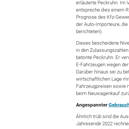
erläuterte Peckruhn. Im
entspreche dies einem Rü
Prognose des Kfz-Gewerb
der Auto-Importeure, di
berichteten).
Dieses bescheidene Nivea
in den Zulassungszahlen
betonte Peckruhn. Er ver
E-Fahrzeugen wegen der
Darüber hinaus sei zu be
wirtschaftlichen Lage mi
Fahrzeugpreisen sowie m
beim Neuwagenkauf zurü
Angespannter
Gebrauc
Ähnlich trüb sind die A
Jahresende 2022 rechnen 