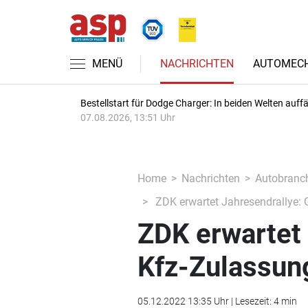
MENÜ
NACHRICHTEN
AUTOMECH
Bestellstart für Dodge Charger: In beiden Welten auffäl
07.08.2026, 13:51 Uhr
Home
Nachrichten
Autobranc
ZDK erwartet Jahresendrallye: G
ZDK erwartet 
Kfz-Zulassung
05.12.2022 13:35 Uhr | Lesezeit: 4 min