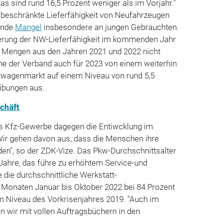
das sind rund 16,5 Prozent weniger als im Vorjahr."
 beschränkte Lieferfähigkeit von Neufahrzeugen
rende
Mangel
insbesondere an jungen Gebrauchten.
serung der NW-Lieferfähigkeit im kommenden Jahr
en Mengen aus den Jahren 2021 und 2022 nicht
e der Verband auch für 2023 von einem weiterhin
wagenmarkt auf einem Niveau von rund 5,5
eibungen aus.
chäft
das Kfz-Gewerbe dagegen die Entiwcklung im
Wir gehen davon aus, dass die Menschen ihre
en", so der ZDK-Vize. Das Pkw-Durchschnittsalter
Jahre, das führe zu erhöhtem Service-und
 die durchschnittliche Werkstatt-
 Monaten Januar bis Oktober 2022 bei 84 Prozent
m Niveau des Vorkrisenjahres 2019. "Auch im
wir mit vollen Auftragsbüchern in den