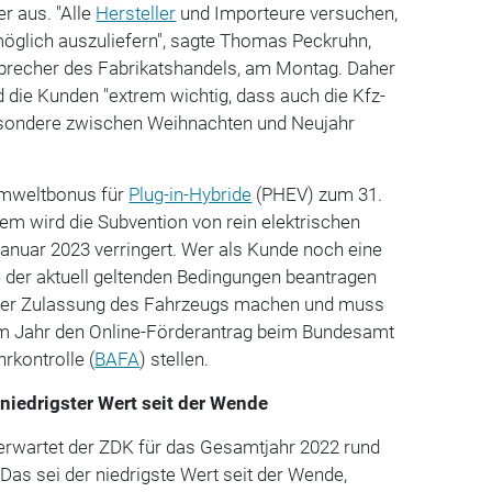
 aus. "Alle
Hersteller
und Importeure versuchen,
möglich auszuliefern", sagte Thomas Peckruhn,
precher des Fabrikatshandels, am Montag. Daher
d die Kunden "extrem wichtig, dass auch die Kfz-
esondere zwischen Weihnachten und Neujahr
 Umweltbonus für
Plug-in-Hybride
(PHEV) zum 31.
m wird die Subvention von rein elektrischen
anuar 2023 verringert. Wer als Kunde noch eine
 der aktuell geltenden Bedingungen beantragen
h der Zulassung des Fahrzeugs machen und muss
em Jahr den Online-Förderantrag beim Bundesamt
rkontrolle (
BAFA
) stellen.
niedrigster Wert seit der Wende
erwartet der ZDK für das Gesamtjahr 2022 rund
 Das sei der niedrigste Wert seit der Wende,