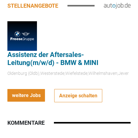
STELLENANGEBOTE
Assistenz der Aftersales-
Leitung(m/w/d) - BMW & MINI
Oldenburg (Oldb);Westerstede;Wiefelstede;Wilhelmshaven;Jever
weitere Jobs
Anzeige schalten
KOMMENTARE