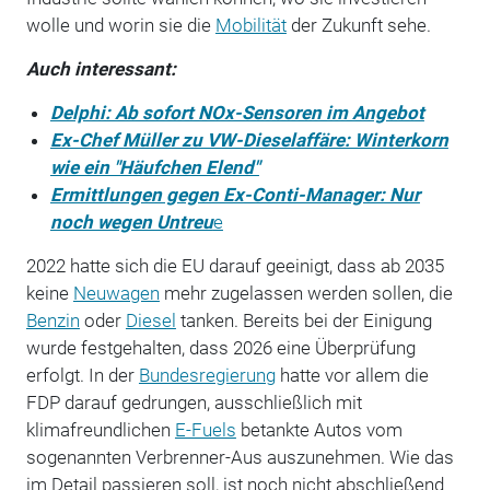
wolle und worin sie die
Mobilität
der Zukunft sehe.
Auch interessant:
Delphi: Ab sofort NOx-Sensoren im Angebot
Ex-Chef Müller zu VW-Dieselaffäre: Winterkorn
wie ein "Häufchen Elend"
Ermittlungen gegen Ex-Conti-Manager: Nur
noch wegen Untreu
e
2022 hatte sich die EU darauf geeinigt, dass ab 2035
keine
Neuwagen
mehr zugelassen werden sollen, die
Benzin
oder
Diesel
tanken. Bereits bei der Einigung
wurde festgehalten, dass 2026 eine Überprüfung
erfolgt. In der
Bundesregierung
hatte vor allem die
FDP darauf gedrungen, ausschließlich mit
klimafreundlichen
E-Fuels
betankte Autos vom
sogenannten Verbrenner-Aus auszunehmen. Wie das
im Detail passieren soll, ist noch nicht abschließend