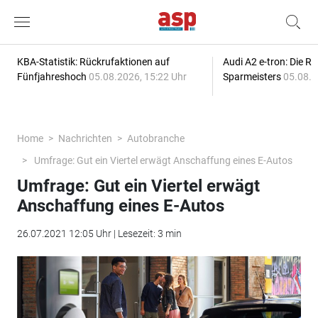
KBA-Statistik: Rückrufaktionen auf
Audi A2 e-tron: Die R
Fünfjahreshoch
05.08.2026, 15:22 Uhr
Sparmeisters
05.08.2
Home
Nachrichten
Autobranche
Umfrage: Gut ein Viertel erwägt Anschaffung eines E-Autos
Umfrage: Gut ein Viertel erwägt
Anschaffung eines E-Autos
26.07.2021 12:05 Uhr | Lesezeit: 3 min