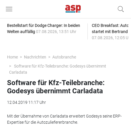
Bestellstart für Dodge Charger: In beiden
CEO Breakfast: Auto
Welten auffällig
07.08.2026, 13:51 Uhr
startet mit Bertrand 
07.08.2026, 12:05 Uh
Home
Nachrichten
Autobranche
Software für Kfz-Teilebranche: Godesys übernimmt
Carladata
Software für Kfz-Teilebranche:
Godesys übernimmt Carladata
12.04.2019 11:17 Uhr
Mit der Übernahme von Carladata erweitert Godesys seine ERP-
Expertise für die Autozuliefererbranche.