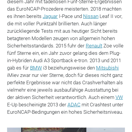
diesem Jahr mit tadellosen Fünf-Sterne-Ergebnissen
das EuroNCAP-Prozedere meisterten. 2018 machten
es ihnen bereits
Jaguar
I-Pace und
Nissan
Leaf II vor,
die mit voller Punktzahl brillierten. Auch länger
zurückliegende Tests mit aus heutiger Sicht bereits
betagteren Modellen zeugen von allgemein hohen
Sicherheitsstandards. 2015 fuhr der
Renault
Zoe volle
fünf Sterne ein, ein Jahr zuvor gelang dies dem Plug-
in-Hybriden Audi A3 Sportback e-tron. 2013 und 2011
gab es für
BMW
i3 beziehungsweise den
Mitsubishi
iMiev zwar nur vier Sterne, doch für dieses nicht ganz
perfekte Ergebnisse war nicht das Crashverhalten als
vielmehr eine jeweils ausbaufähige Ausstattung bei
der aktiven Sicherheit verantwortlich. Auch einem
VW
E-Up bescheinigte 2013 der
ADAC
mit Crashtest unter
EuroNCAP-Bedingungen ein hohes Sicherheitsniveau.