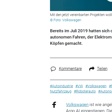
Mit den jetzt vereinbarten Projekten wo
© Foto: Volkswagen
Bereits im Juli 2019 hatten sic
autonomen Fahren, der Elektromob
Köpfen gemacht.
Kommentare
Teilen
#Autoindustrie
#VW
#Volkswagen
#
Nutzfahrzeug
#Roboterauto
#Autono
Volkswagen
ist wie ange
Argo AI eingestiegen. Di