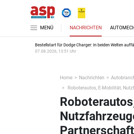
MENÜ
NACHRICHTEN
AUTOMECH
Bestellstart für Dodge Charger: In beiden Welten auffäl
07.08.2026, 13:51 Uhr
Home
Nachrichten
Autobranc
Roboterautos, E-Mobilität, Nutz
Roboterautos,
Nutzfahrzeug
Partnerschaft