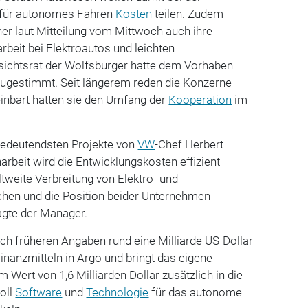
für autonomes Fahren
Kosten
teilen. Zudem
ner laut Mitteilung vom Mittwoch auch ihre
beit bei Elektroautos und leichten
sichtsrat der Wolfsburger hatte dem Vorhaben
ugestimmt. Seit längerem reden die Konzerne
einbart hatten sie den Umfang der
Kooperation
im
.
 bedeutendsten Projekte von
VW
-Chef Herbert
beit wird die Entwicklungskosten effizient
ltweite Verbreitung von Elektro- und
hen und die Position beider Unternehmen
agte der Manager.
ch früheren Angaben rund eine Milliarde US-Dollar
Finanzmitteln in Argo und bringt das eigene
Wert von 1,6 Milliarden Dollar zusätzlich in die
oll
Software
und
Technologie
für das autonome