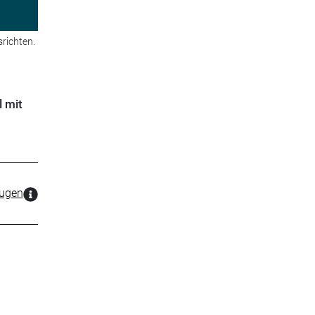
richten.
l mit
zugen