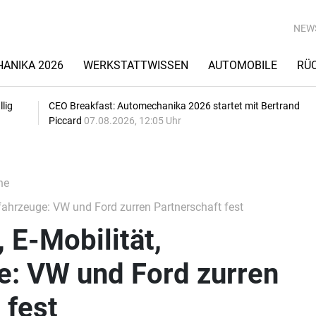
NEW
ANIKA 2026
WERKSTATTWISSEN
AUTOMOBILE
RÜ
lig
CEO Breakfast: Automechanika 2026 startet mit Bertrand
Piccard
07.08.2026, 12:05 Uhr
he
fahrzeuge: VW und Ford zurren Partnerschaft fest
 E-Mobilität,
e: VW und Ford zurren
 fest