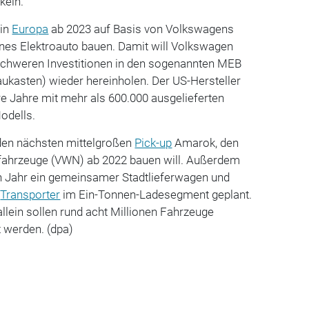
keln.
 in
Europa
ab 2023 auf Basis von Volkswagens
enes Elektroauto bauen. Damit will Volkswagen
nschweren Investitionen in den sogenannten MEB
ukasten) wieder hereinholen. Der US-Hersteller
re Jahre mit mehr als 600.000 ausgelieferten
odells.
den nächsten mittelgroßen
Pick-up
Amarok, den
fahrzeuge (VWN) ab 2022 bauen will. Außerdem
Jahr ein gemeinsamer Stadtlieferwagen und
r
Transporter
im Ein-Tonnen-Ladesegment geplant.
llein sollen rund acht Millionen Fahrzeuge
t werden. (dpa)