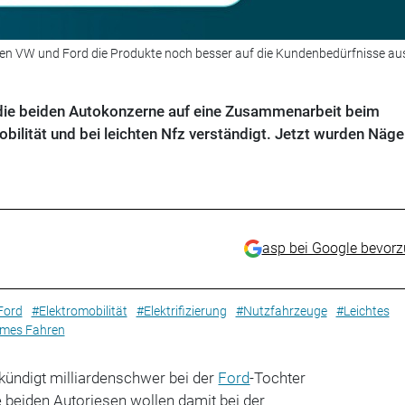
llen VW und Ford die Produkte noch besser auf die Kundenbedürfnisse aus
h die beiden Autokonzerne auf eine Zusammenarbeit beim
ilität und bei leichten Nfz verständigt. Jetzt wurden Näge
asp bei Google bevor
Ford
#Elektromobilität
#Elektrifizierung
#Nutzfahrzeuge
#Leichtes
mes Fahren
kündigt milliardenschwer bei der
Ford
-Tochter
e beiden Autoriesen wollen damit bei der