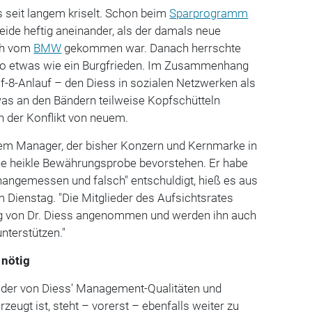
 seit langem kriselt. Schon beim
Sparprogramm
beide heftig aneinander, als der damals neue
ch vom
BMW
gekommen war. Danach herrschte
 so etwas wie ein Burgfrieden. Im Zusammenhang
f-8-Anlauf – den Diess in sozialen Netzwerken als
 was an den Bändern teilweise Kopfschütteln
h der Konflikt von neuem.
 dem Manager, der bisher Konzern und Kernmarke in
ine heikle Bewährungsprobe bevorstehen. Er habe
nangemessen und falsch" entschuldigt, hieß es aus
Dienstag. "Die Mitglieder des Aufsichtsrates
ng von Dr. Diess angenommen und werden ihn auch
unterstützen."
 nötig
 der von Diess' Management-Qualitäten und
zeugt ist, steht – vorerst – ebenfalls weiter zu