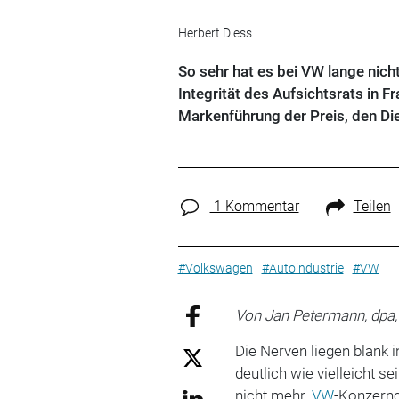
Herbert Diess
So sehr hat es bei VW lange nich
Integrität des Aufsichtsrats in Fr
Markenführung der Preis, den Di
1 Kommentar
Teilen
#Volkswagen
#Autoindustrie
#VW
Von Jan Petermann, dpa
Die Nerven liegen blank 
deutlich wie vielleicht s
nicht mehr.
VW
-Konzernc