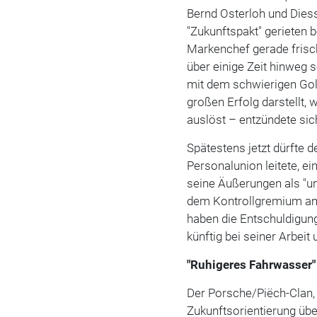
Bernd Osterloh und Diess
"Zukunftspakt" gerieten 
Markenchef gerade fris
über einige Zeit hinweg
mit dem schwierigen Gol
großen Erfolg darstellt,
auslöst – entzündete sic
Spätestens jetzt dürfte
Personalunion leitete, e
seine Äußerungen als "u
dem Kontrollgremium am 
haben die Entschuldigu
künftig bei seiner Arbeit 
"Ruhigeres Fahrwasser"
Der Porsche/Piëch-Clan,
Zukunftsorientierung über