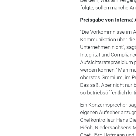
folgte, sollen manche A
Preisgabe von Interna: 
"Die Vorkommnisse im Au
Kommunikation über die
Unternehmen nicht", sagt
Integrität und Compliance
Aufsichtsratspräsidium p
werden können." Man müs
oberstes Gremium, im Pri
Das saß. Aber nicht nur
so betriebsöffentlich krit
Ein Konzernsprecher sagt
eigenen Aufseher anzugr
Chefkontrolleur Hans Die
Piëch, Niedersachsens Mi
Chef Jörg Hofmann und ho