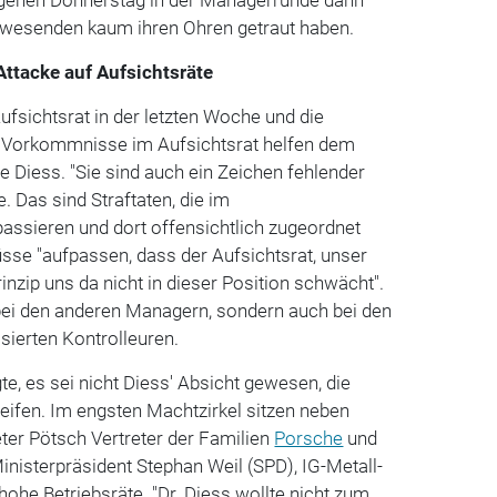
nwesenden kaum ihren Ohren getraut haben.
Attacke auf Aufsichtsräte
fsichtsrat in der letzten Woche und die
 Vorkommnisse im Aufsichtsrat helfen dem
e Diess. "Sie sind auch ein Zeichen fehlender
. Das sind Straftaten, die im
assieren und dort offensichtlich zugeordnet
se "aufpassen, dass der Aufsichtsrat, unser
nzip uns da nicht in dieser Position schwächt".
 bei den anderen Managern, sondern auch bei den
isierten Kontrolleuren.
e, es sei nicht Diess' Absicht gewesen, die
eifen. Im engsten Machtzirkel sitzen neben
ter Pötsch Vertreter der Familien
Porsche
und
nisterpräsident Stephan Weil (SPD), IG-Metall-
he Betriebsräte. "Dr. Diess wollte nicht zum