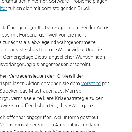
n dramatisch hinterher, Software-Probleme plagen
iter
fühlen sich mit dem steigenden Druck
 Hoffnungsträger ID.3 verzögert sich. Bei der Auto-
ess mit Forderungen weit vor, die nicht
die zunächst als abwiegelnd wahrgenommene
in rassistisches Internet-Werbevideo. Und die
hen Gemengelage Diess' angeblicher Wunsch nach
agsverlängerung als angemessen erscheint.
chen Vertrauensleuten der IG Metall der
beispiellosen Aktion sprachen sie dem
Vorstand
per
 Strecken das Misstrauen aus. Man sei
t", vermisse eine klare Krisenstrategie zu den
wie zum öffentlichen Bild, das VW abgebe.
ch offenbar angegriffen, weil Interna gestreut
Woche musste er sich im Aufsichtsrat erklären.
genen Donnerstag in der Managerrunde dann