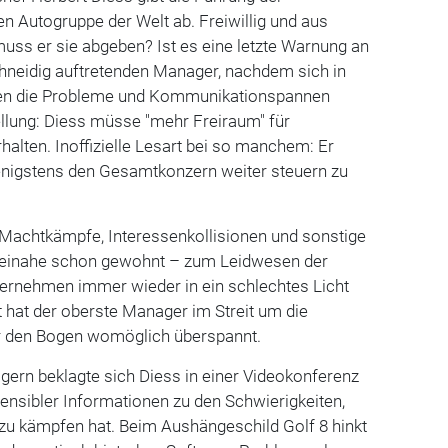
n Autogruppe der Welt ab. Freiwillig und aus
muss er sie abgeben? Ist es eine letzte Warnung an
chneidig auftretenden Manager, nachdem sich in
en die Probleme und Kommunikationspannen
tellung: Diess müsse "mehr Freiraum" für
halten. Inoffizielle Lesart bei so manchem: Er
enigstens den Gesamtkonzern weiter steuern zu
 Machtkämpfe, Interessenkollisionen und sonstige
einahe schon gewohnt – zum Leidwesen der
nternehmen immer wieder in ein schlechtes Licht
t hat der oberste Manager im Streit um die
r den Bogen womöglich überspannt.
gern beklagte sich Diess in einer Videokonferenz
ensibler Informationen zu den Schwierigkeiten,
zu kämpfen hat. Beim Aushängeschild Golf 8 hinkt