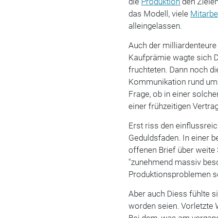
die
Produktion
den Ziele
das Modell, viele
Mitarbe
alleingelassen.
Auch der milliardenteure
Kaufprämie wagte sich Di
fruchteten. Dann noch 
Kommunikation rund um e
Frage, ob in einer solc
einer frühzeitigen Vertr
Erst riss den einflussrei
Geduldsfaden. In einer 
offenen Brief über weite
"zunehmend massiv besorg
Produktionsproblemen so
Aber auch Diess fühlte si
worden seien. Vorletzte 
Bei dem, was am vergan