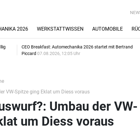
NEW
ANIKA 2026
WERKSTATTWISSEN
AUTOMOBILE
RÜ
lig
CEO Breakfast: Automechanika 2026 startet mit Bertrand
Piccard
07.08.2026, 12:05 Uhr
he
r VW-Spitze ging Eklat um Diess voraus
uswurf?: Umbau der VW-
klat um Diess voraus