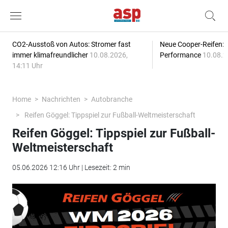
CO2-Ausstoß von Autos: Stromer fast
Neue Cooper-Reifen:
immer klimafreundlicher
10.08.2026,
Performance
10.08.2
14:11 Uhr
Home
Nachrichten
Autobranche
Reifen Göggel: Tippspiel zur Fußball-Weltmeisterschaft
Reifen Göggel: Tippspiel zur Fußball-
Weltmeisterschaft
05.06.2026 12:16 Uhr | Lesezeit: 2 min