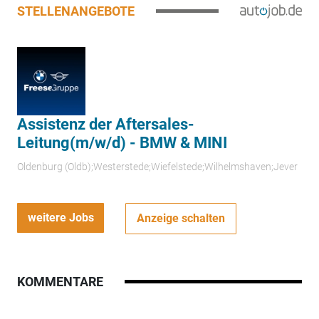
STELLENANGEBOTE
Assistenz der Aftersales-
Leitung(m/w/d) - BMW & MINI
Oldenburg (Oldb);Westerstede;Wiefelstede;Wilhelmshaven;Jever
weitere Jobs
Anzeige schalten
KOMMENTARE